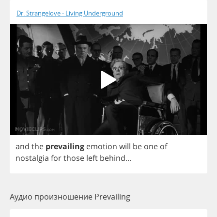
Dr. Strangelove - Living Underground
and
the
prevailing
emotion
will
be
one
of
nostalgia
for
those
left
behind
...
Аудио произношение Prevailing