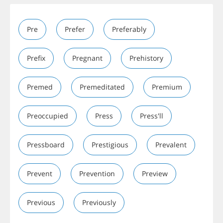
Pre
Prefer
Preferably
Prefix
Pregnant
Prehistory
Premed
Premeditated
Premium
Preoccupied
Press
Press'll
Pressboard
Prestigious
Prevalent
Prevent
Prevention
Preview
Previous
Previously