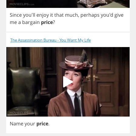
Since
you'll
enjoy
it
that
much
,
perhaps
you'd
give
me
a
bargain
price
?
The Assassination Bureau - You Want My Life
Name
your
price
.