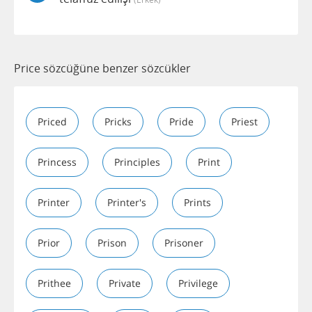
Price sözcüğüne benzer sözcükler
Priced
Pricks
Pride
Priest
Princess
Principles
Print
Printer
Printer's
Prints
Prior
Prison
Prisoner
Prithee
Private
Privilege