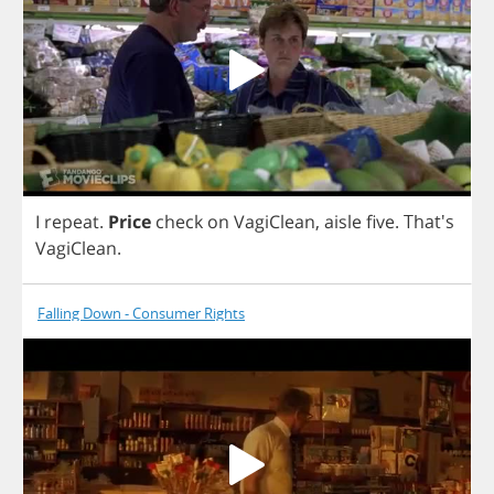
I
repeat
.
Price
check
on
VagiClean
,
aisle
five
. That's
VagiClean
.
Falling Down - Consumer Rights