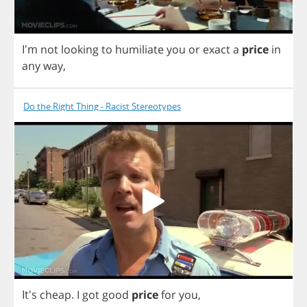
I'm
not
looking
to
humiliate
you
or
exact
a
price
in
any
way
,
Do the Right Thing - Racist Stereotypes
It's
cheap
.
I
got
good
price
for
you
,