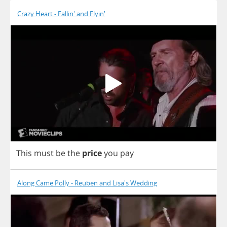
Crazy Heart - Fallin' and Flyin'
This
must
be
the
price
you
pay
Along Came Polly - Reuben and Lisa's Wedding