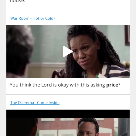
house
.
War Room - Hot or Cold?
You
think
the
Lord
is
okay
with
this
asking
price
?
The Dilemma - Come Inside