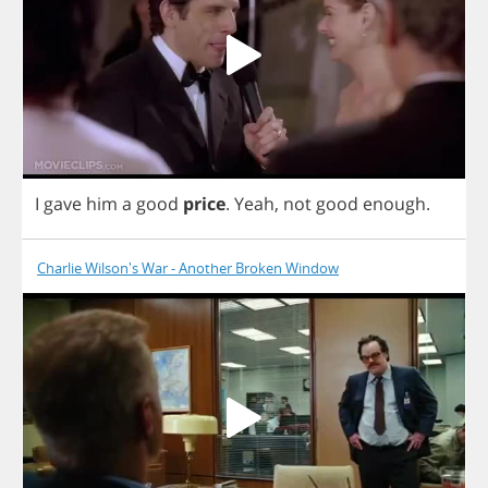
I
gave
him
a
good
price
.
Yeah
,
not
good
enough
.
Charlie Wilson's War - Another Broken Window