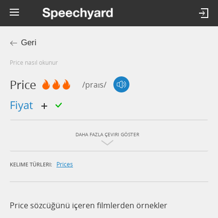
Geri
price nasıl okunur
Price
/praɪs/
fiyat
DAHA FAZLA ÇEVIRI GÖSTER
Prices
KELIME TÜRLERI:
Price sözcüğünü içeren filmlerden örnekler