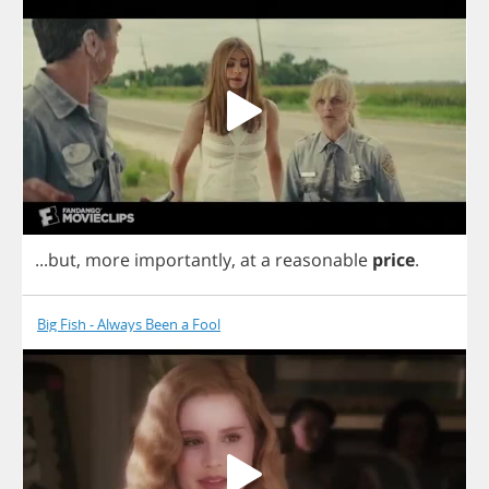
...
but
,
more
importantly
,
at
a
reasonable
price
.
Big Fish - Always Been a Fool