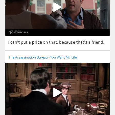
I
can't
put
a
price
on
that
,
because
that's
a
friend
.
The Assassination Bureau - You Want My Life