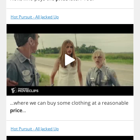
Hot Pursuit - All Jacked Up
...
where
we
can
buy
some
clothing
at
a
reasonable
price
...
Hot Pursuit - All Jacked Up