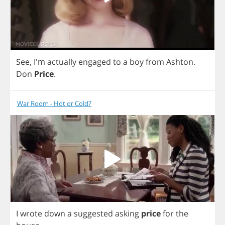
See
, I'm
actually
engaged
to
a
boy
from
Ashton
.
Don
Price
.
War Room - Hot or Cold?
I
wrote
down
a
suggested
asking
price
for
the