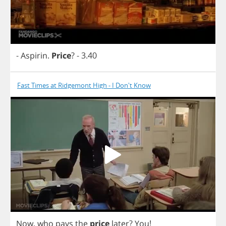
-
Aspirin
.
Price
?
- 3.40
Fast Times at Ridgemont High - I Don't Know
Now
,
who
pays
the
price
later
?
You
!