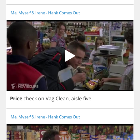
Me, Myself & Irene - Hank Comes Out
Price
check
on
VagiClean
,
aisle
five
.
Me, Myself & Irene - Hank Comes Out