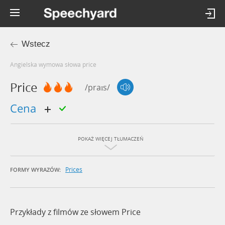
Wstecz
Angielska wymowa słowa price
Price
/praɪs/
cena
POKAŻ WIĘCEJ TŁUMACZEŃ
Prices
FORMY WYRAZÓW:
Przykłady z filmów ze słowem Price