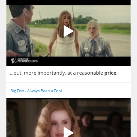
...
but
,
more
importantly
,
at
a
reasonable
price
.
Big Fish - Always Been a Fool