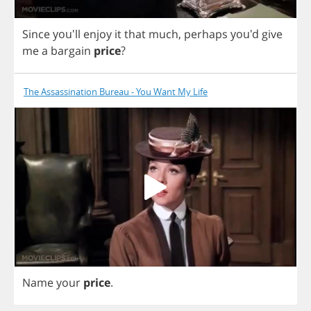
Since
you'll
enjoy
it
that
much
,
perhaps
you'd
give
me
a
bargain
price
?
The Assassination Bureau - You Want My Life
Name
your
price
.