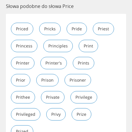
Słowa podobne do słowa Price
Priced
Pricks
Pride
Priest
Princess
Principles
Print
Printer
Printer's
Prints
Prior
Prison
Prisoner
Prithee
Private
Privilege
Privileged
Privy
Prize
Prized