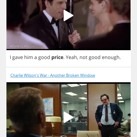
I
gave
him
a
good
price
.
Yeah
,
not
good
enough
.
Charlie Wilson's War - Another Broken Window