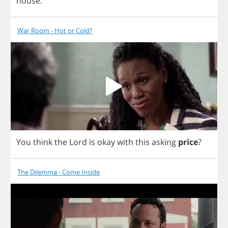
house
.
War Room - Hot or Cold?
You
think
the
Lord
is
okay
with
this
asking
price
?
The Dilemma - Come Inside