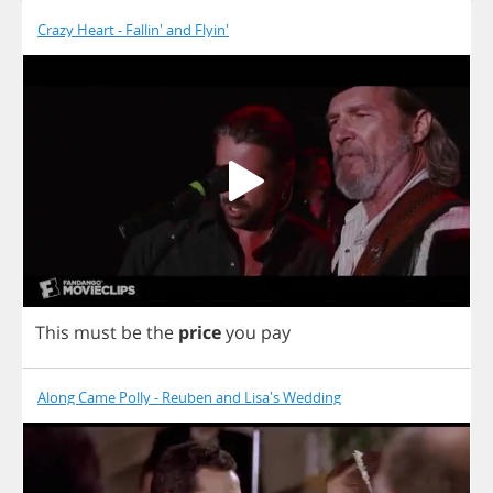
Crazy Heart - Fallin' and Flyin'
This
must
be
the
price
you
pay
Along Came Polly - Reuben and Lisa's Wedding