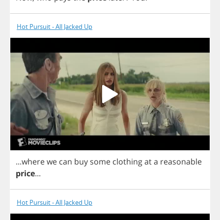
Hot Pursuit - All Jacked Up
...
where
we
can
buy
some
clothing
at
a
reasonable
price
...
Hot Pursuit - All Jacked Up