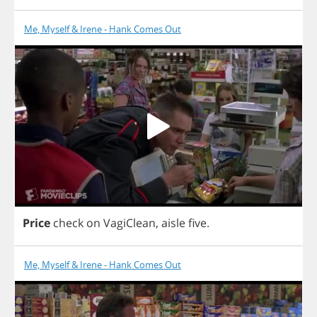
Me, Myself & Irene - Hank Comes Out
Price
check
on
VagiClean
,
aisle
five
.
Me, Myself & Irene - Hank Comes Out