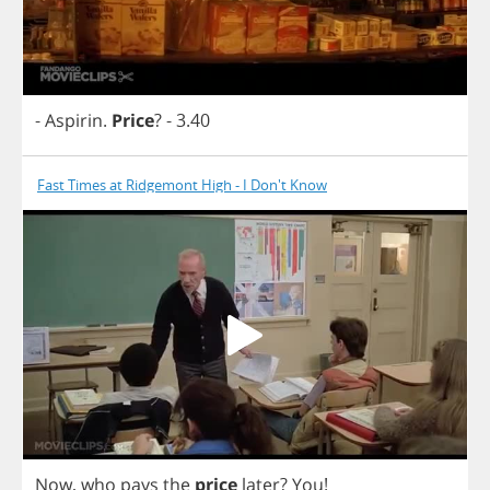
-
Aspirin
.
Price
?
- 3.40
Fast Times at Ridgemont High - I Don't Know
Now
,
who
pays
the
price
later
?
You
!