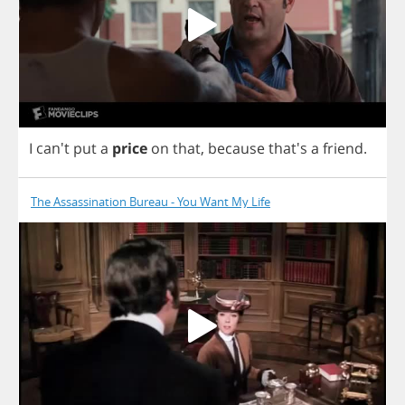
I
can't
put
a
price
on
that
,
because
that's
a
friend
.
The Assassination Bureau - You Want My Life