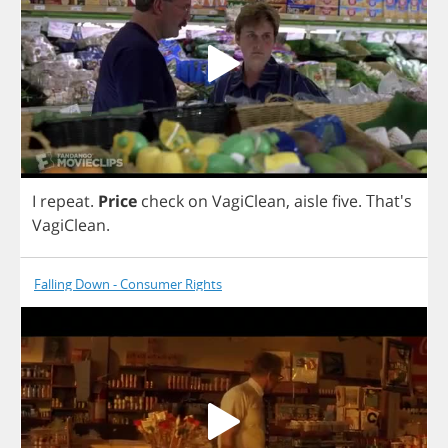
I
repeat
.
Price
check
on
VagiClean
,
aisle
five
. That's
VagiClean
.
Falling Down - Consumer Rights