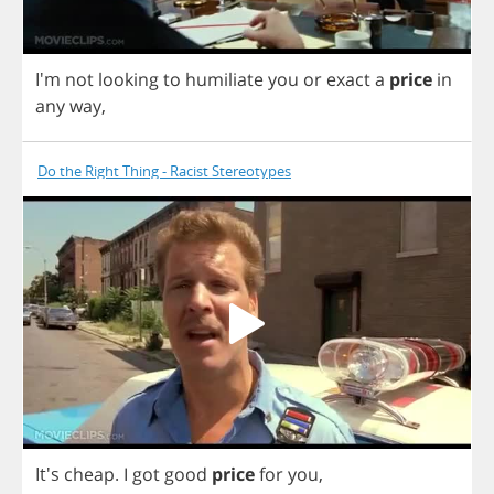
I'm
not
looking
to
humiliate
you
or
exact
a
price
in
any
way
,
Do the Right Thing - Racist Stereotypes
It's
cheap
.
I
got
good
price
for
you
,