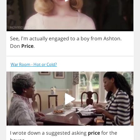
See
, I'm
actually
engaged
to
a
boy
from
Ashton
.
Don
Price
.
War Room - Hot or Cold?
I
wrote
down
a
suggested
asking
price
for
the