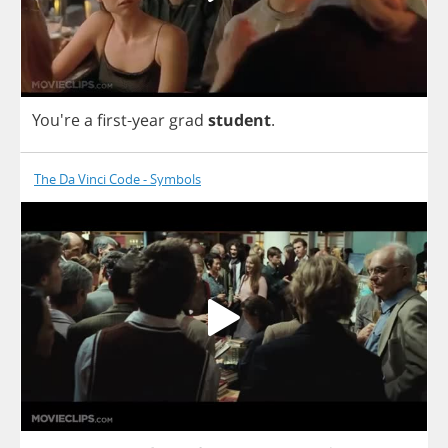
You're
a
first
-
year
grad
student
.
The Da Vinci Code - Symbols