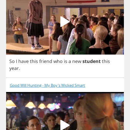
So
I
have
this
friend
who
is
a
new
student
this
year
.
Good Will Hunting - My Boy's Wicked Smart