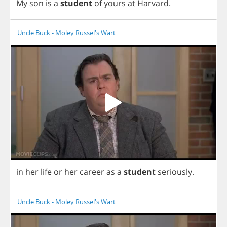
My
son
is
a
student
of
yours
at
Harvard
.
Uncle Buck - Moley Russel's Wart
in
her
life
or
her
career
as
a
student
seriously
.
Uncle Buck - Moley Russel's Wart