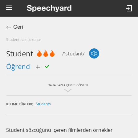
Geri
student nasıl okunur
Student
/'studənt/
öğrenci
DAHA FAZLA ÇEVIRI GÖSTER
Students
KELIME TÜRLERI:
Student sözcüğünü içeren filmlerden örnekler