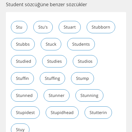
Student sözcüğüne benzer sözcükler
Stu
Stu's
Stuart
Stubborn
Stubbs
Stuck
Students
Studied
Studies
Studios
Stuffin
Stuffing
Stump
Stunned
Stunner
Stunning
Stupidest
Stupidhead
Stutterin
Stuy