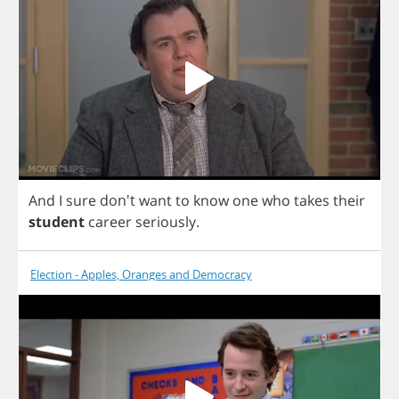
And
I
sure
don't
want
to
know
one
who
takes
their
student
career
seriously
.
Election - Apples, Oranges and Democracy