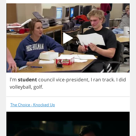
I'm
student
council
vice
-
president
,
I
ran
track
.
I
did
volleyball
,
golf
.
The Choice - Knocked Up