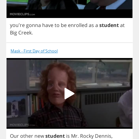
you're
gonna
have
to
be
enrolled
as
a
student
at
Big
Creek
.
Mask - First Day of School
Our
other
new
student
is
Mr
.
Rocky
Dennis
,