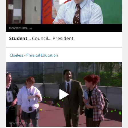
Student
...
Council
...
President
.
Clueless - Physical Education