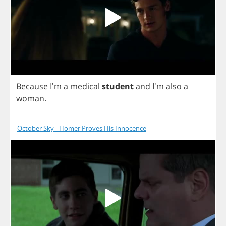
Because
I'm
a
medical
student
and
I'm
also
a
woman
.
October Sky - Homer Proves His Innocence