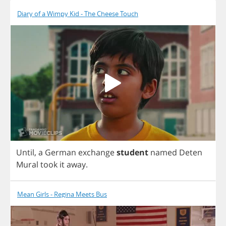
Diary of a Wimpy Kid - The Cheese Touch
Until
,
a
German
exchange
student
named
Deten
Mural
took
it
away
.
Mean Girls - Regina Meets Bus