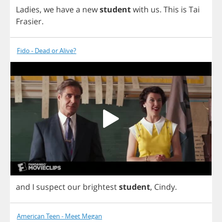
Ladies
,
we
have
a
new
student
with
us
.
This
is
Tai
Frasier
.
Fido - Dead or Alive?
and
I
suspect
our
brightest
student
,
Cindy
.
American Teen - Meet Megan