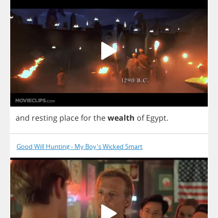
and
resting
place
for
the
wealth
of
Egypt
.
Good Will Hunting - My Boy's Wicked Smart