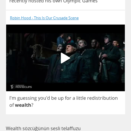
recently
hosted
his
own
Olympic
Games
Robin Hood - This Is Our Crusade Scene
I'm
guessing
you'd
be
up
for
a
little
redistribution
of
wealth
?
Wealth sözcüğünün sesli telaffuzu