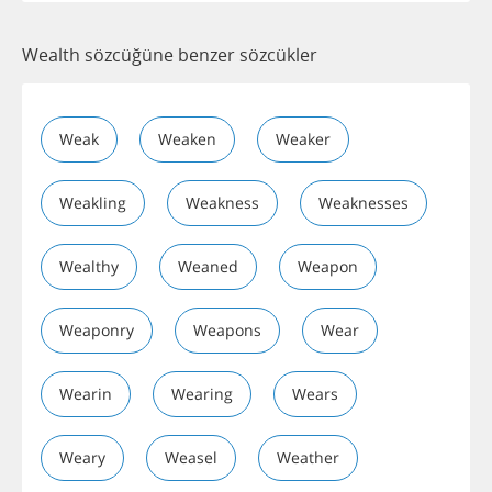
Wealth sözcüğüne benzer sözcükler
Weak
Weaken
Weaker
Weakling
Weakness
Weaknesses
Wealthy
Weaned
Weapon
Weaponry
Weapons
Wear
Wearin
Wearing
Wears
Weary
Weasel
Weather