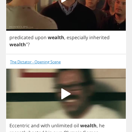
predicated
upon
wealth
,
especially
inherited
wealth
"?
The Dictator - Opening Scene
Eccentric
and
with
unlimited
oil
wealth
,
he