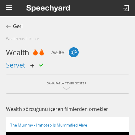
Geri
wealth nasıl okunur
Wealth
/wɛlθ/
servet
DAHA FAZLA ÇEVIRI GÖSTER
Wealth sözcüğünü içeren filmlerden örnekler
The Mummy - Imhotep Is Mummified Alive