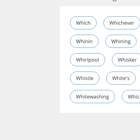
Which
Whichever
Whinin
Whining
Whirlpool
Whisker
Whistle
White's
Whitewashing
Whiz