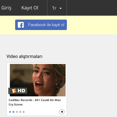
Giriş
Kayıt Ol
Tr
Facebook ile kayıt ol
Video alıştırmaları
Cadillac Records - All I Could Do Was
Cry Scene