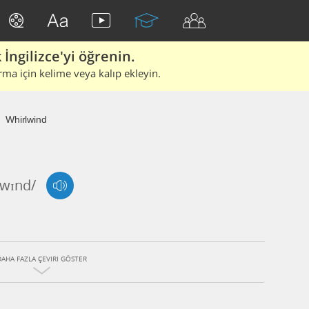
İngilizce'yi öğrenin.
rma için kelime veya kalıp ekleyin.
Whirlwind
,wɪnd/
DAHA FAZLA ÇEVIRI GÖSTER