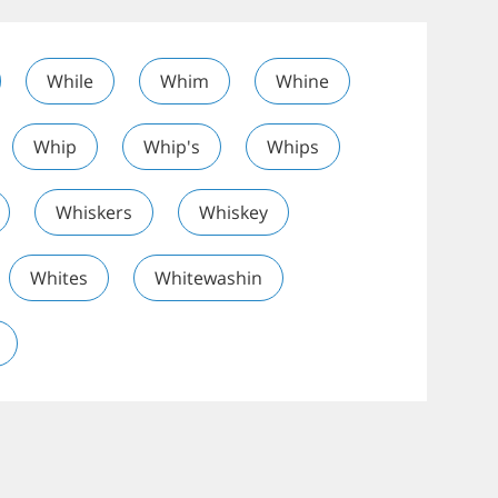
While
Whim
Whine
Whip
Whip's
Whips
Whiskers
Whiskey
Whites
Whitewashin