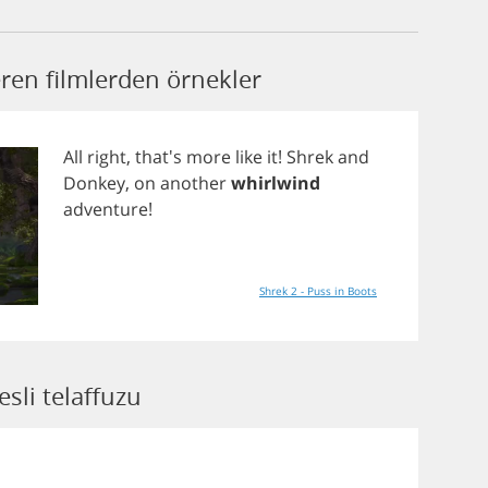
ren filmlerden örnekler
All
right
, that's
more
like
it
!
Shrek
and
Donkey
,
on
another
whirlwind
adventure
!
Shrek 2 - Puss in Boots
sli telaffuzu