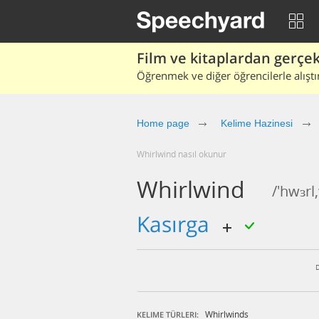
Film ve kitaplardan gerçek 
Öğrenmek ve diğer öğrencilerle alıştı
Home page
Kelime Hazinesi
whirlwind nasıl okunur
Whirlwind
/'hwɜrl
kasırga
Whirlwinds
KELIME TÜRLERI: