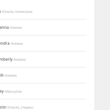
y
(dziecko, Dziewczyna)
oanna
(kobieta)
endra
(kobieta)
imberly
(kobieta)
lli
(kobieta)
oey
(mężczyzna)
stin
(dziecko, Chłopiec)