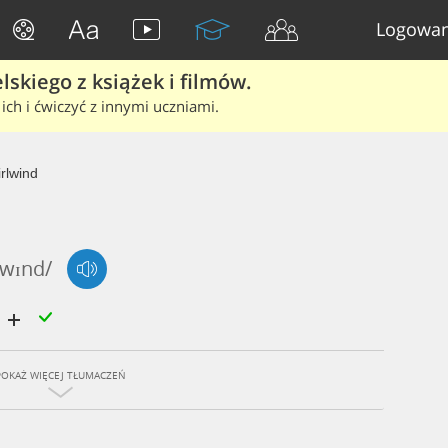
Logowan
skiego z książek i filmów.
ich i ćwiczyć z innymi uczniami.
rlwind
,wɪnd/
POKAŻ WIĘCEJ TŁUMACZEŃ