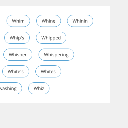
Whim
Whine
Whinin
Whip's
Whipped
Whisper
Whispering
White's
Whites
washing
Whiz