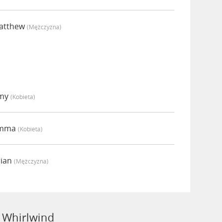
Matthew
(mężczyzna)
Amy
(kobieta)
Emma
(kobieta)
rian
(mężczyzna)
 Whirlwind