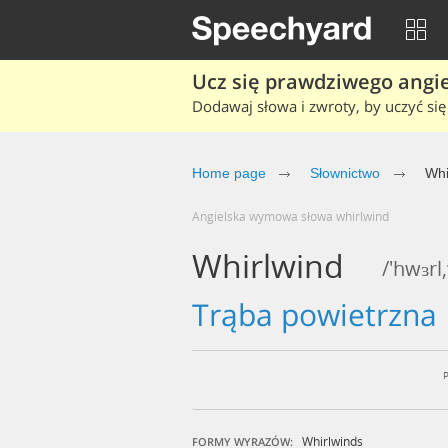
Ucz się prawdziwego angiel
Dodawaj słowa i zwroty, by uczyć się 
Home page
Słownictwo
Whi
Angielska wymowa słowa whirlwind
Whirlwind
/'hwɜrl
trąba powietrzna
Whirlwinds
FORMY WYRAZÓW: