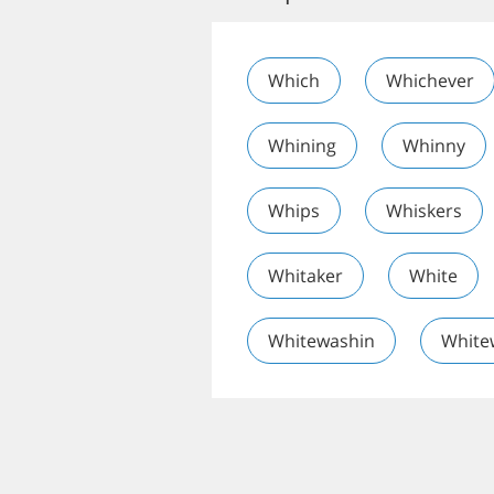
Which
Whichever
Whining
Whinny
Whips
Whiskers
Whitaker
White
Whitewashin
White