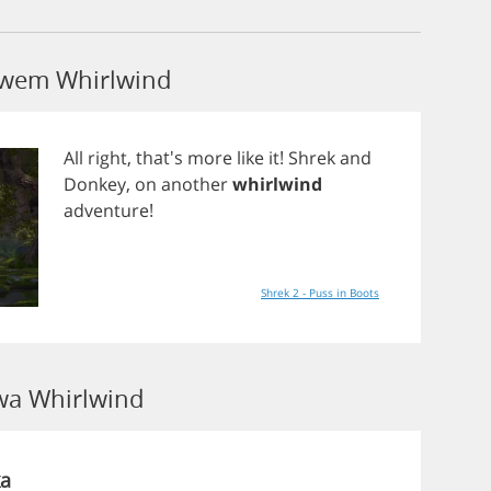
łowem Whirlwind
All
right
, that's
more
like
it
!
Shrek
and
Donkey
,
on
another
whirlwind
adventure
!
Shrek 2 - Puss in Boots
a Whirlwind
a