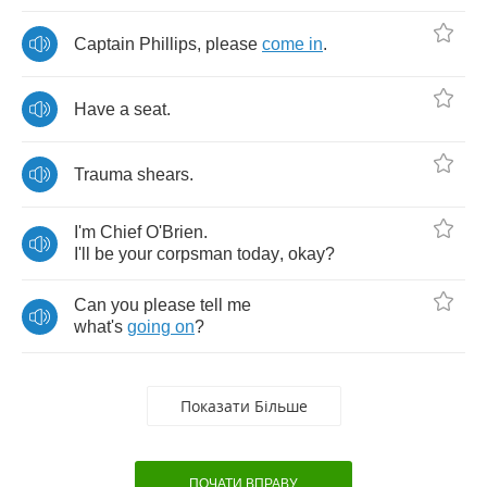
Captain
Phillips
,
please
come
in
.
Have
a
seat
.
Trauma
shears
.
I'm
Chief
O'Brien
.
I'll
be
your
corpsman
today
,
okay
?
Can
you
please
tell
me
what's
going
on
?
Показати Більше
ПОЧАТИ ВПРАВУ