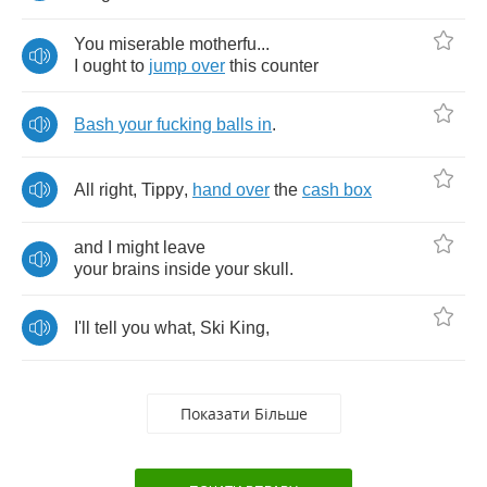
You
miserable
motherfu
...
I
ought
to
jump
over
this
counter
Bash
your
fucking
balls
in
.
All
right
,
Tippy
,
hand
over
the
cash
box
and
I
might
leave
your
brains
inside
your
skull
.
I'll
tell
you
what
,
Ski
King
,
Показати Більше