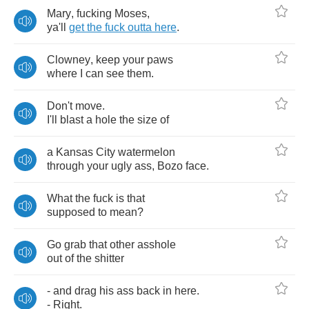
Mary
,
fucking
Moses
,
ya'll
get
the
fuck
outta
here
.
Clowney
,
keep
your
paws
where
I
can
see
them
.
Don't
move
.
I'll
blast
a
hole
the
size
of
a
Kansas
City
watermelon
through
your
ugly
ass
,
Bozo
face
.
What
the
fuck
is
that
supposed
to
mean
?
Go
grab
that
other
asshole
out
of
the
shitter
-
and
drag
his
ass
back
in
here
.
-
Right
.