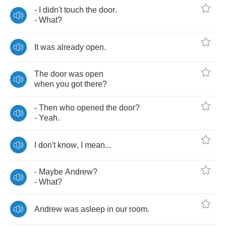
-
I
didn't
touch
the
door
.
-
What
?
It
was
already
open
.
The
door
was
open
when
you
got
there
?
-
Then
who
opened
the
door
?
-
Yeah
.
I
don't
know
,
I
mean
...
-
Maybe
Andrew
?
-
What
?
Andrew
was
asleep
in
our
room
.