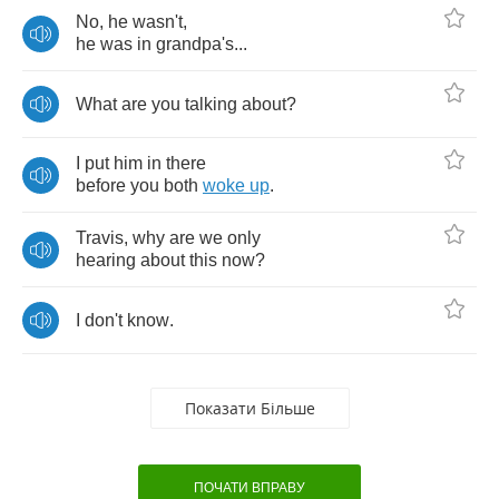
No
,
he
wasn't
,
he
was
in
grandpa's
...
What
are
you
talking
about
?
I
put
him
in
there
before
you
both
woke
up
.
Travis
,
why
are
we
only
hearing
about
this
now
?
I
don't
know
.
Показати Більше
ПОЧАТИ ВПРАВУ