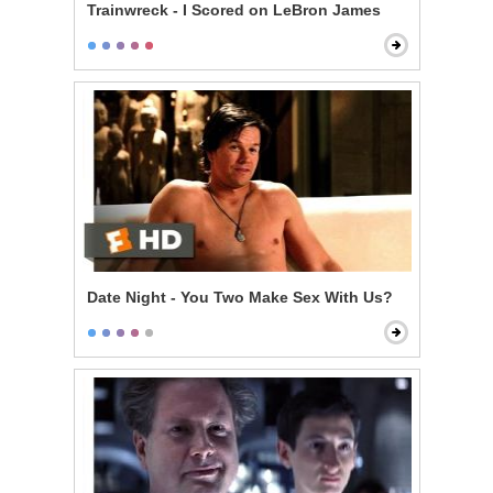
Trainwreck - I Scored on LeBron James
Date Night - You Two Make Sex With Us?