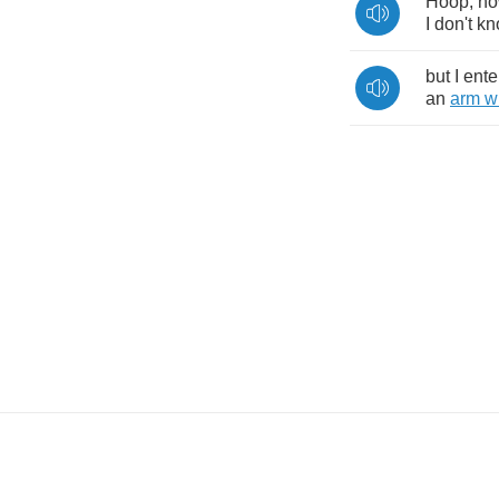
Hoop
,
n
I
don't
kn
but
I
ente
an
arm
w