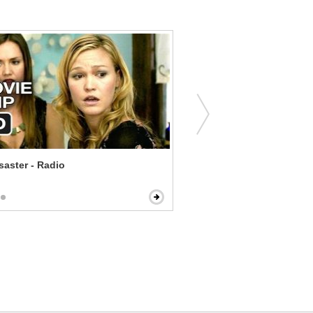
isaster - Radio
Biker Boyz - No More Raci