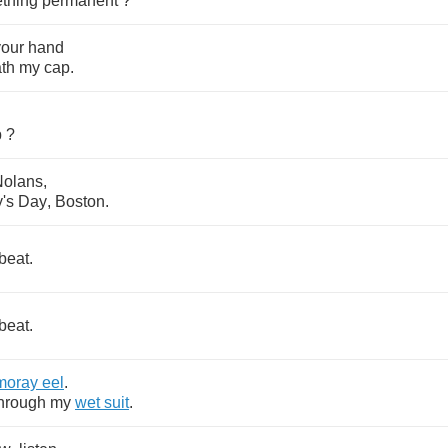
thing
permanent
?
your
hand
th
my
cap
.
p
?
Nolans
,
's
Day
,
Boston
.
beat
.
beat
.
moray
eel
.
hrough
my
wet
suit
.