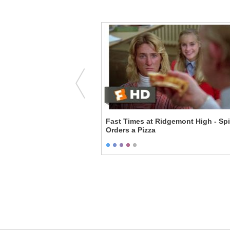
nes - New Extraction
Fast Times at Ridgemont High - Spi
Orders a Pizza