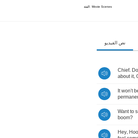
الفئة:
Movie Scenes
نص الفيديو
Chief
.
Do
about
it
,
It
won't
b
permane
Want
to
s
boom
?
Hey
,
Ho