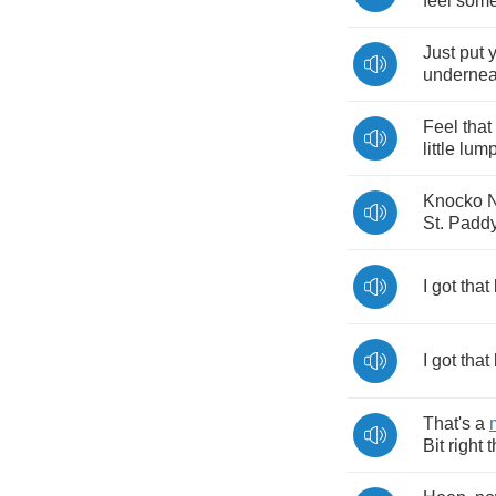
feel
some
Just
put
undernea
Feel
that
little
lum
Knocko
St
.
Paddy
I
got
that
I
got
that
That's
a
Bit
right
t