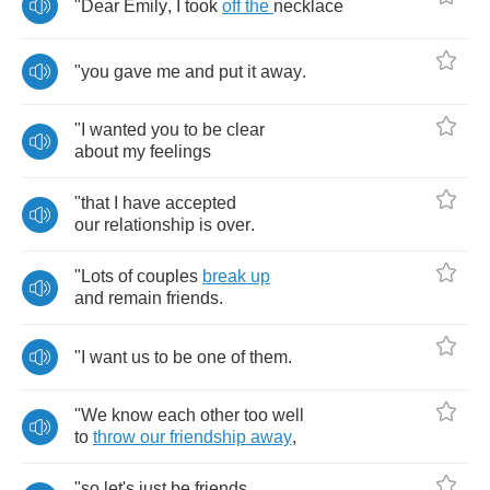
"
Dear
Emily
,
I
took
off
the
necklace
"
you
gave
me
and
put
it
away
.
"
I
wanted
you
to
be
clear
about
my
feelings
"
that
I
have
accepted
our
relationship
is
over
.
"
Lots
of
couples
break
up
and
remain
friends
.
"
I
want
us
to
be
one
of
them
.
"
We
know
each
other
too
well
to
throw
our
friendship
away
,
"
so
let's
just
be
friends