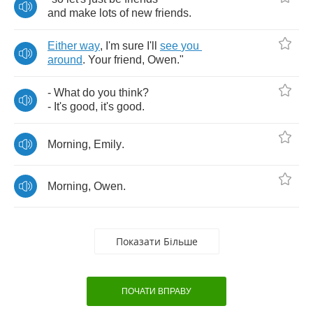
and
make
lots
of
new
friends
.
Either
way
,
I'm
sure
I'll
see
you
around
.
Your
friend
,
Owen
."
-
What
do
you
think
?
-
It's
good
,
it's
good
.
Morning
,
Emily
.
Morning
,
Owen
.
Показати Більше
ПОЧАТИ ВПРАВУ