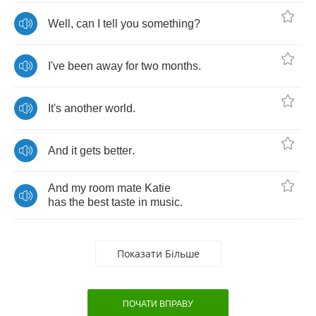
Well
,
can
I
tell
you
something
?
I've
been
away
for
two
months
.
It's
another
world
.
And
it
gets
better
.
And
my
room
mate
Katie
has
the
best
taste
in
music
.
Показати Більше
ПОЧАТИ ВПРАВУ