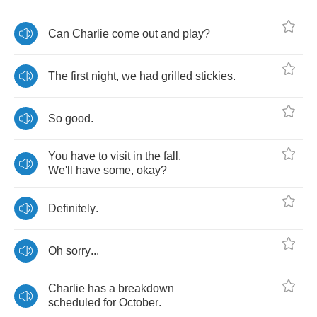
Can
Charlie
come
out
and
play
?
The
first
night
,
we
had
grilled
stickies
.
So
good
.
You
have
to
visit
in
the
fall
.
We'll
have
some
,
okay
?
Definitely
.
Oh
sorry
...
Charlie
has
a
breakdown
scheduled
for
October
.