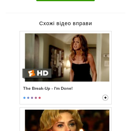
Схожі відео вправи
The Break-Up - I'm Done!