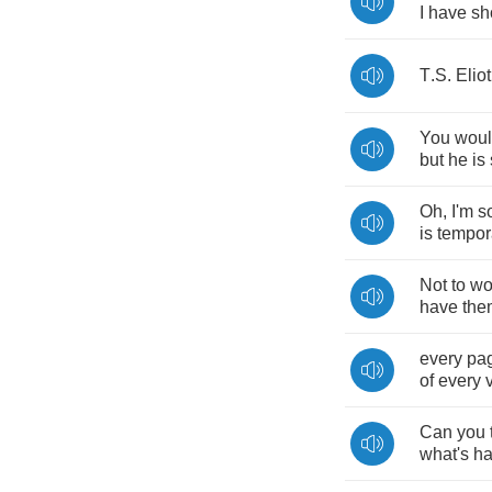
I
have
sh
T
.
S
.
Eliot
You
woul
but
he
is
Oh
,
I'm
s
is
tempor
Not
to
wo
have
the
every
pa
of
every
Can
you
what's
ha