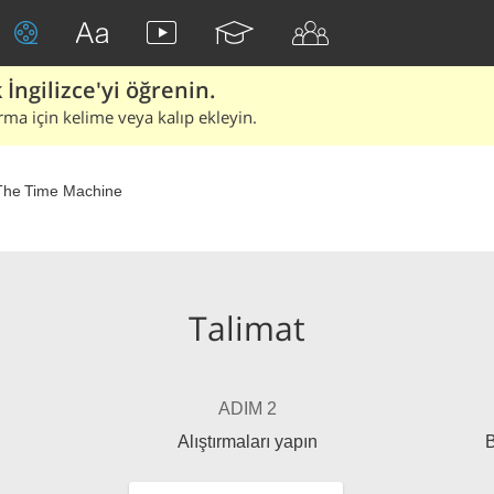
İngilizce'yi öğrenin.
rma için kelime veya kalıp ekleyin.
The Time Machine
Talimat
ADIM 2
Alıştırmaları yapın
B