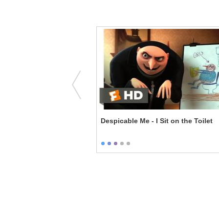
 Love to Eat
Despicable Me - I Sit on the Toilet