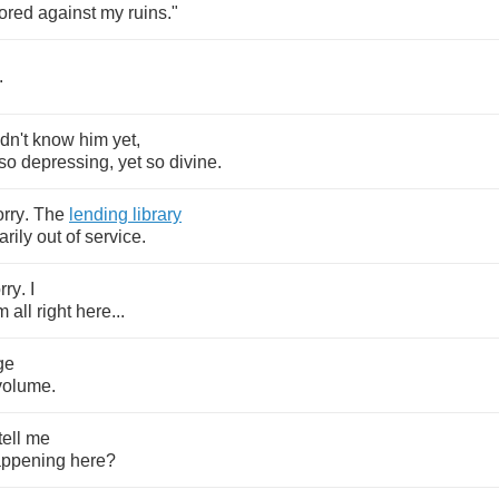
ored
against
my
ruins
."
.
dn't
know
him
yet
,
so
depressing
,
yet
so
divine
.
orry
.
The
lending
library
arily
out
of
service
.
rry
.
I
m
all
right
here
...
ge
volume
.
tell
me
ppening
here
?