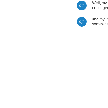
Well
,
my
no
longe
and
my
i
somewha