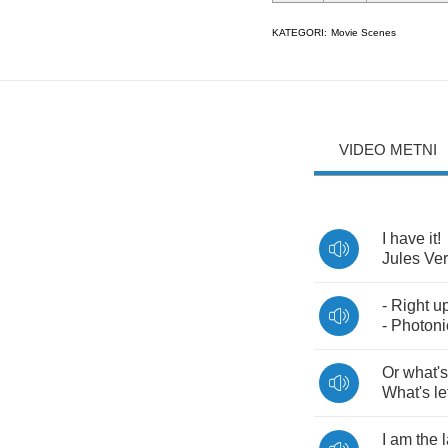
KATEGORI:
Movie Scenes
VIDEO METNI
I
have
it
!
Jules
Ve
-
Right
u
-
Photoni
Or
what's
What's
le
I
am
the