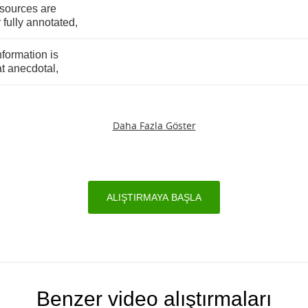
sources
are
r
fully
annotated
,
nformation
is
t
anecdotal
,
Daha Fazla Göster
ALIŞTIRMAYA BAŞLA
Benzer video alıştırmaları