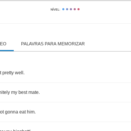
NÍVEL:
DEO
PALAVRAS PARA MEMORIZAR
t
pretty
well
.
nitely
my
best
mate
.
ot
gonna
eat
him
.