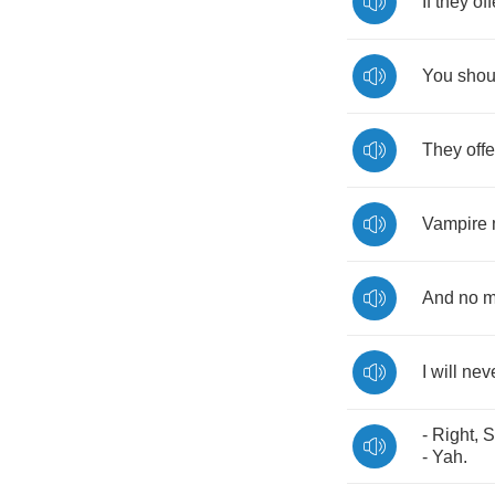
If
they
off
You
shou
They
off
Vampire
And
no
m
I
will
nev
-
Right
,
S
-
Yah
.