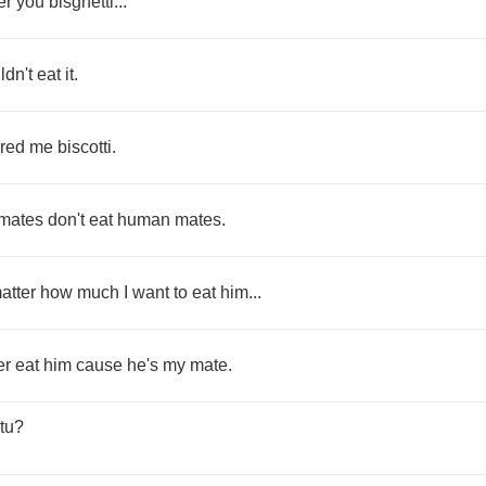
er
you
bisghetti
...
ldn't
eat
it
.
ered
me
biscotti
.
mates
don't
eat
human
mates
.
atter
how
much
I
want
to
eat
him
...
er
eat
him
cause
he's
my
mate
.
tu
?