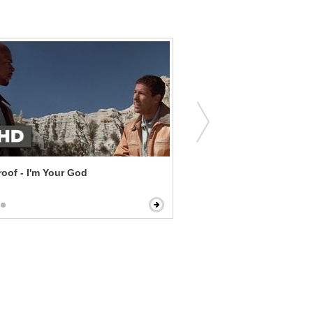
roof - I'm Your God
Summer Catch - Lawn Girl