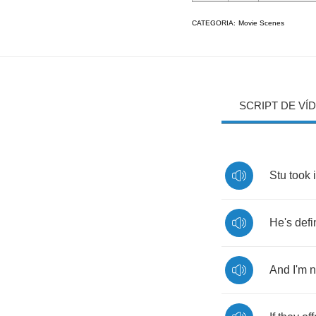
CATEGORIA:
Movie Scenes
SCRIPT DE VÍ
Stu
took
i
He's
defi
And
I'm
n