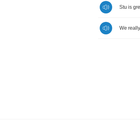
Stu
is
gre
We
reall