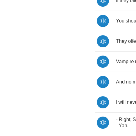
If
they
off
You
shou
They
off
Vampire
And
no
m
I
will
nev
-
Right
,
S
-
Yah
.