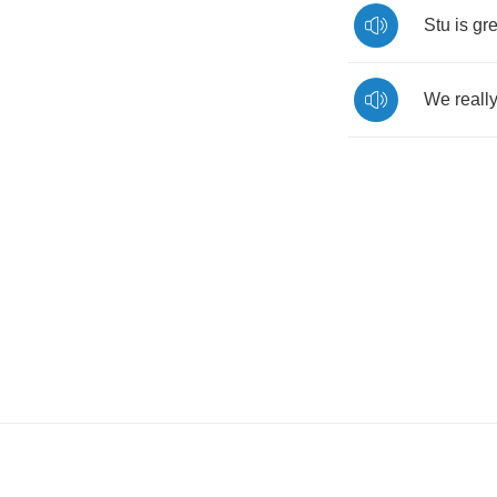
Stu
is
gre
We
reall