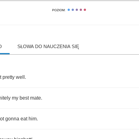
POZIOM:
O
SŁOWA DO NAUCZENIA SIĘ
t
pretty
well
.
nitely
my
best
mate
.
ot
gonna
eat
him
.