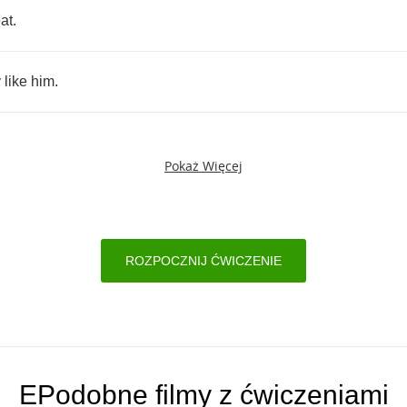
at
.
y
like
him
.
Pokaż Więcej
ROZPOCZNIJ ĆWICZENIE
EPodobne filmy z ćwiczeniami