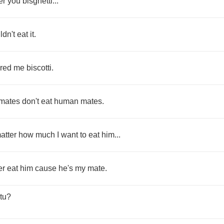
er
you
bisghetti
...
ldn't
eat
it
.
ered
me
biscotti
.
mates
don't
eat
human
mates
.
atter
how
much
I
want
to
eat
him
...
er
eat
him
cause
he's
my
mate
.
tu
?