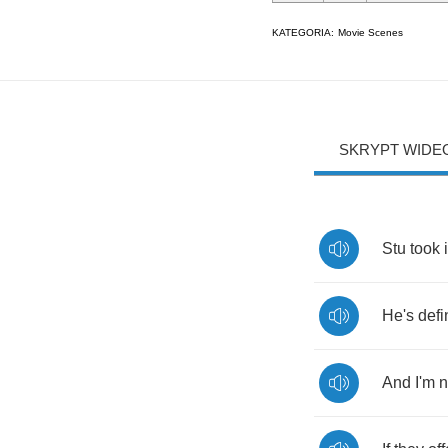
KATEGORIA:
Movie Scenes
SKRYPT WIDE
Stu
took
i
He's
defi
And
I'm
n