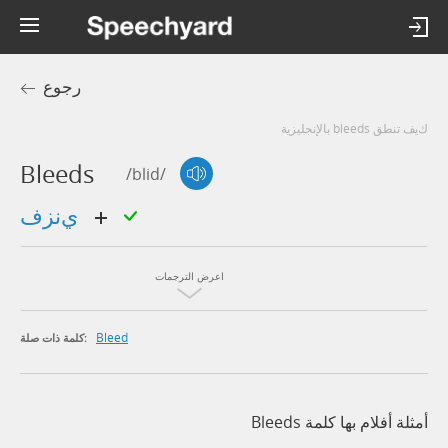
رجوع
كيف تنطق bleeds بالإنجليزية
Bleeds
/blid/
ينزف
اعرض الترجمات
Bleed
كلمة ذات صلة:
أمثلة أفلام بها كلمة Bleeds