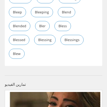
Bleep
Bleeping
Blend
Blended
Bler
Bless
Blessed
Blessing
Blessings
Blew
تمارين الفيديو