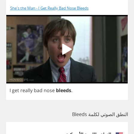
She's the Man - I Get Really Bad Nose Bleeds
I
get
really
bad
nose
bleeds
.
النطق الصوتي لكلمة Bleeds