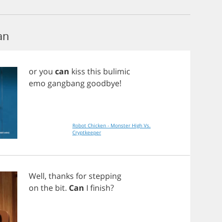
an
or
you
can
kiss
this
bulimic
emo
gangbang
goodbye
!
Robot Chicken - Monster High Vs.
Cryptkeeper
Well
,
thanks
for
stepping
on
the
bit
.
Can
I
finish
?