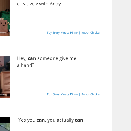
creatively
with
Andy
.
Toy Story Meets Pinko | Robot Chicken
Hey
,
can
someone
give
me
a
hand
?
Toy Story Meets Pinko | Robot Chicken
-
Yes
you
can
,
you
actually
can
!