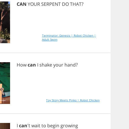
CAN
YOUR
SERPENT
DO
THAT
?
Terminator: Genesis | Robot Chicken |
Adult Swim
How
can
I
shake
your
hand
?
Toy Story Meets Pinko | Robot Chicken
I
can
't
wait
to
begin
growing