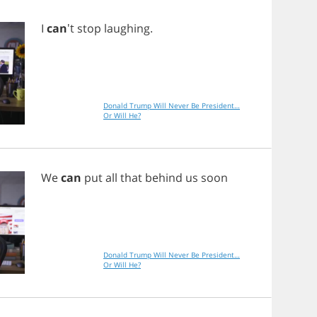
I
can
't
stop
laughing
.
Donald Trump Will Never Be President…
Or Will He?
We
can
put
all
that
behind
us
soon
Donald Trump Will Never Be President…
Or Will He?