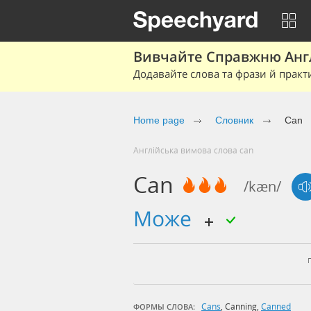
Вивчайте Справжню Англі
Додавайте слова та фрази й практ
Home page
Cловник
Can
Англійська вимова слова can
Can
/kæn/
може
Cans
,
Canning
,
Canned
ФОРМЫ СЛОВА: