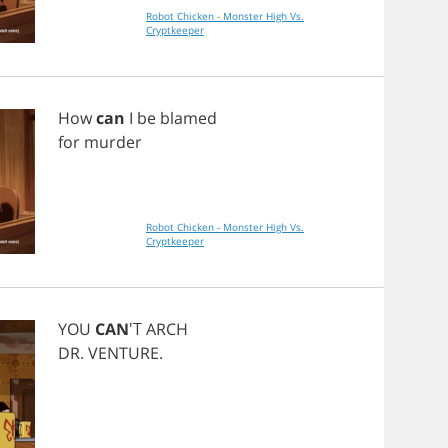
Robot Chicken - Monster High Vs.
Cryptkeeper
How
can
I
be
blamed
for
murder
Robot Chicken - Monster High Vs.
Cryptkeeper
YOU
CAN
'T
ARCH
DR
.
VENTURE
.