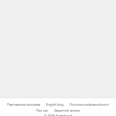
Партнерська програма
English blog
Політика конфіденційності
Про нас
Зворотній зв'язок
© 2026 Speechyard