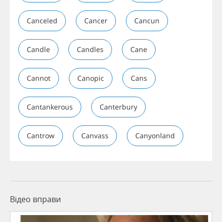
Canceled
Cancer
Cancun
Candle
Candles
Cane
Cannot
Canopic
Cans
Cantankerous
Canterbury
Cantrow
Canvass
Canyonland
Відео вправи