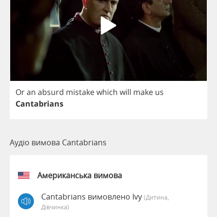
Or
an
absurd
mistake
which
will
make
us
Cantabrians
Аудіо вимова Cantabrians
Американська вимова
Cantabrians вимовлено Ivy
(дитина,
Дівчинка)