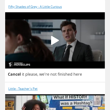
Fifty Shades of Grey - A Little Curious
Cancel
it
please
, we're
not
finished
here
Little - Teacher's Pet