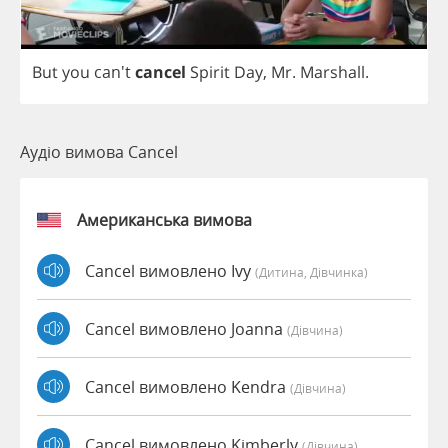
But
you
can't
cancel
Spirit
Day
,
Mr
.
Marshall
.
Аудіо вимова Cancel
Американська вимова
Cancel вимовлено Ivy
(дитина, Дівчинка)
Cancel вимовлено Joanna
(дівчина)
Cancel вимовлено Kendra
(дівчина)
Cancel вимовлено Kimberly
(дівчина)