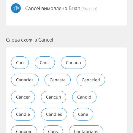
Cancel вимовлено Brian
(чоловік)
Слова схожі з Cancel
Can
Can't
Canada
Canaries
Canasta
Canceled
Cancer
Cancun
Candid
Candle
Candles
Cane
Canopic
Cans
Cantabrians