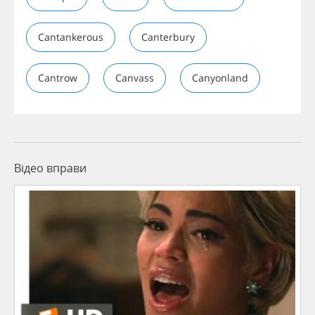
Cantankerous
Canterbury
Cantrow
Canvass
Canyonland
Відео вправи