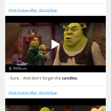
Shrek Forever After - Do the Roar
-
Sure
.
-
And
don't
forget
the
candles
.
Shrek Forever After - Do the Roar