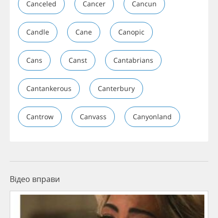
Canceled
Cancer
Cancun
Candle
Cane
Canopic
Cans
Canst
Cantabrians
Cantankerous
Canterbury
Cantrow
Canvass
Canyonland
Відео вправи