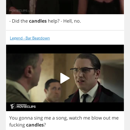
-
Did
the
candles
help
?
-
Hell
,
no
.
Legend - Bar Beatdown
You
gonna
sing
me
a
song
,
watch
me
blow
out
me
fucking
candles
?