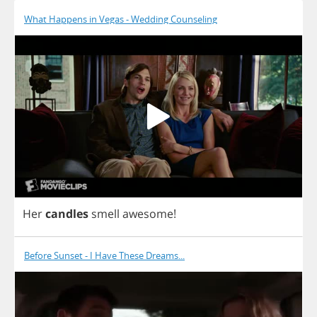
What Happens in Vegas - Wedding Counseling
Her
candles
smell
awesome
!
Before Sunset - I Have These Dreams...