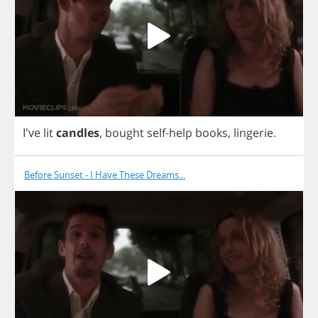
I've
lit
candles
,
bought
self
-
help
books
,
lingerie
.
Before Sunset - I Have These Dreams...