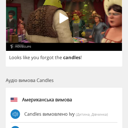
Looks
like
you
forgot
the
candles
!
Аудіо вимова Candles
Американська вимова
Candles вимовлено Ivy
(дитина, Дівчинка)