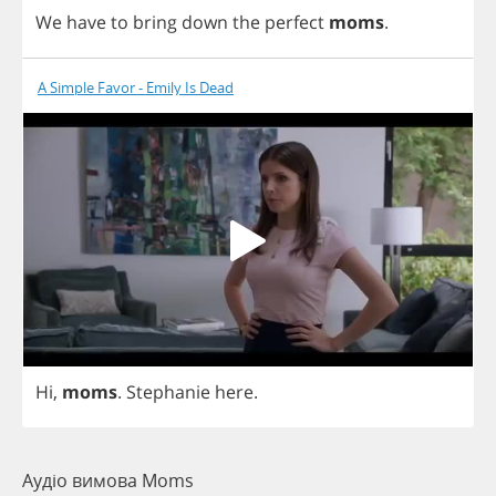
We
have
to
bring
down
the
perfect
moms
.
A Simple Favor - Emily Is Dead
Hi
,
moms
.
Stephanie
here
.
Аудіо вимова Moms