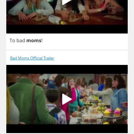
To
bad
moms
!
Bad Moms Official Trailer