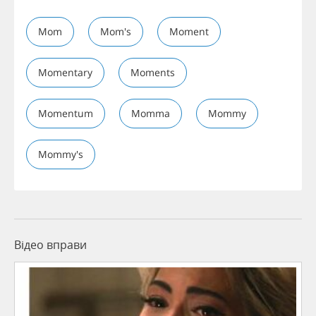
Mom
Mom's
Moment
Momentary
Moments
Momentum
Momma
Mommy
Mommy's
Відео вправи