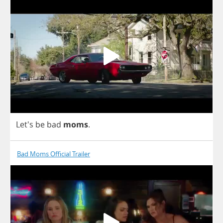
Let's
be
bad
moms
.
Bad Moms Official Trailer