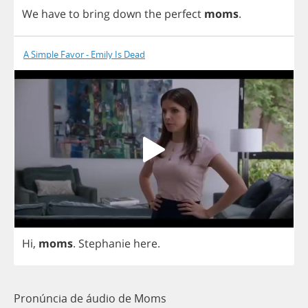
We
have
to
bring
down
the
perfect
moms
.
A Simple Favor - Emily Is Dead
Hi
,
moms
.
Stephanie
here
.
Pronúncia de áudio de Moms