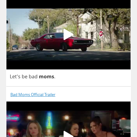
Let's
be
bad
moms
.
Bad Moms Official Trailer