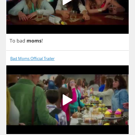
To
bad
moms
!
Bad Moms Official Trailer