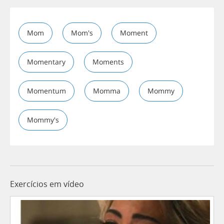
Mom
Mom's
Moment
Momentary
Moments
Momentum
Momma
Mommy
Mommy's
Exercícios em vídeo