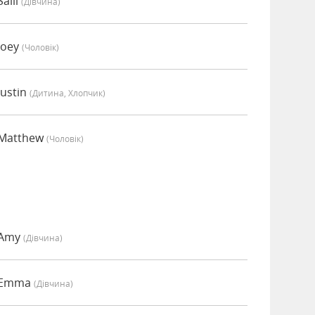
alli
(дівчина)
Joey
(чоловік)
ustin
(дитина, Хлопчик)
 Matthew
(чоловік)
 Amy
(дівчина)
о Emma
(дівчина)