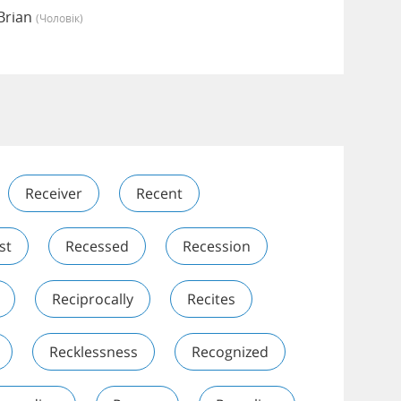
Brian
(чоловік)
Receiver
Recent
st
Recessed
Recession
Reciprocally
Recites
Recklessness
Recognized