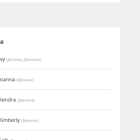
ва
Ivy
(дитина, Дівчинка)
Joanna
(дівчина)
 Kendra
(дівчина)
Kimberly
(дівчина)