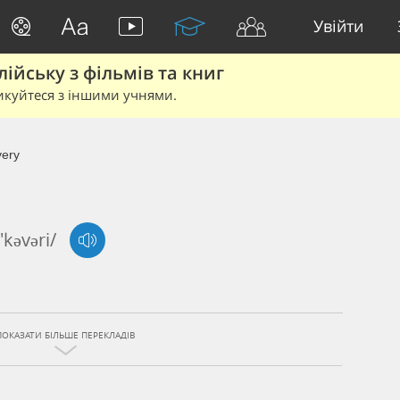
Увійти
йську з фільмів та книг
икуйтеся з іншими учнями.
ery
ɪ'kəvəri/
ПОКАЗАТИ БІЛЬШЕ ПЕРЕКЛАДІВ