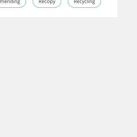
mending
Recopy
Recycling