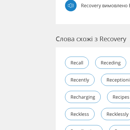
Recovery вимовлено 
Слова схожі з Recovery
Recall
Receding
Recently
Receptioni
Recharging
Recipes
Reckless
Recklessly