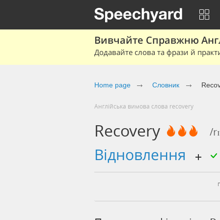
Вивчайте Справжню Англі
Додавайте слова та фрази й практ
Home page
Cловник
Recov
Англійська вимова слова recovery
Recovery
/r
відновлення