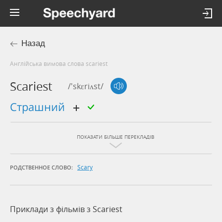
Назад
Англійська вимова слова scariest
Scariest
/'skɛriʌst/
страшний
ПОКАЗАТИ БІЛЬШЕ ПЕРЕКЛАДІВ
Scary
РОДСТВЕННОЕ СЛОВО:
Приклади з фільмів з Scariest