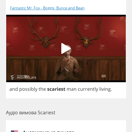
Fantastic Mr. Fox - Boggis, Bunce and Bean
and
possibly
the
scariest
man
currently
living
.
Аудіо вимова Scariest