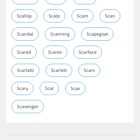
Scallop
Scalp
Scam
Scan
Scandal
Scanning
Scapegoat
Scared
Scares
Scarface
Scarlatti
Scarlett
Scars
Scary
Scat
Scav
Scavenger