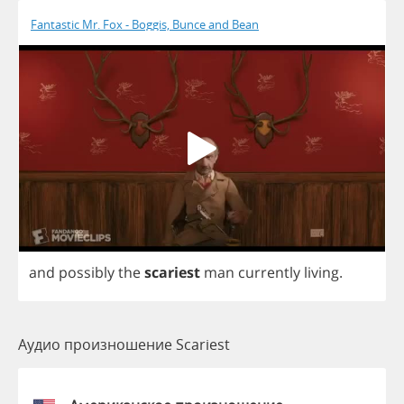
Fantastic Mr. Fox - Boggis, Bunce and Bean
and
possibly
the
scariest
man
currently
living
.
Аудио произношение Scariest