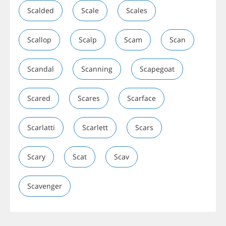
Scalded
Scale
Scales
Scallop
Scalp
Scam
Scan
Scandal
Scanning
Scapegoat
Scared
Scares
Scarface
Scarlatti
Scarlett
Scars
Scary
Scat
Scav
Scavenger