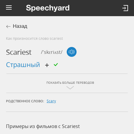
Назад
Как произносится слово scariest
Scariest
/'skɛriʌst/
страшный
ПОКАЗАТЬ БОЛЬШЕ ПЕРЕВОДОВ
Scary
РОДСТВЕННОЕ СЛОВО:
Примеры из фильмов c Scariest