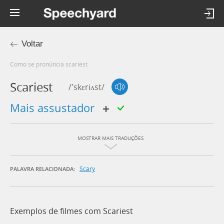
Voltar
Como se pronúncia scariest
Scariest
/'skɛriʌst/
mais assustador
MOSTRAR MAIS TRADUÇÕES
Scary
PALAVRA RELACIONADA:
Exemplos de filmes com Scariest