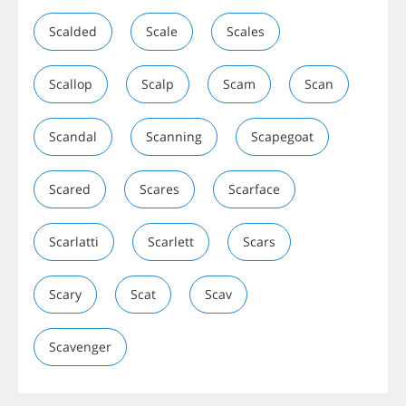
Scalded
Scale
Scales
Scallop
Scalp
Scam
Scan
Scandal
Scanning
Scapegoat
Scared
Scares
Scarface
Scarlatti
Scarlett
Scars
Scary
Scat
Scav
Scavenger