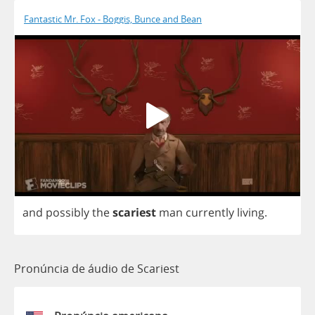
Fantastic Mr. Fox - Boggis, Bunce and Bean
and
possibly
the
scariest
man
currently
living
.
Pronúncia de áudio de Scariest