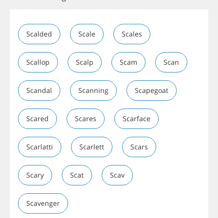
Scalded
Scale
Scales
Scallop
Scalp
Scam
Scan
Scandal
Scanning
Scapegoat
Scared
Scares
Scarface
Scarlatti
Scarlett
Scars
Scary
Scat
Scav
Scavenger