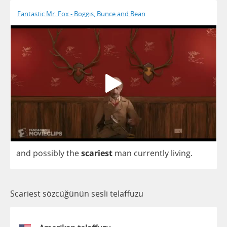
Fantastic Mr. Fox - Boggis, Bunce and Bean
and
possibly
the
scariest
man
currently
living
.
Scariest sözcüğünün sesli telaffuzu