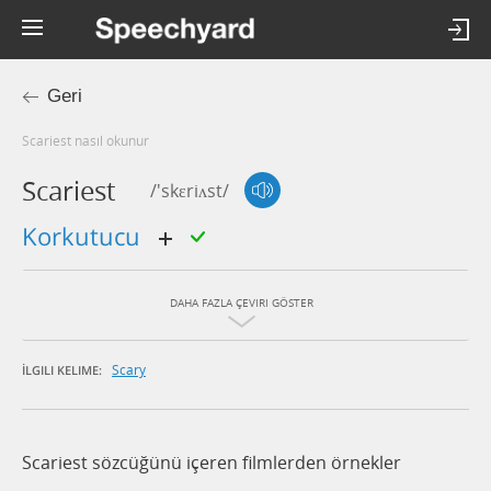
Geri
scariest nasıl okunur
Scariest
/'skɛriʌst/
korkutucu
DAHA FAZLA ÇEVIRI GÖSTER
Scary
İLGILI KELIME:
Scariest sözcüğünü içeren filmlerden örnekler