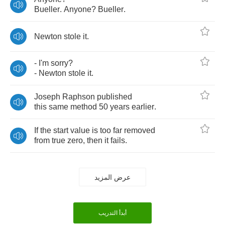
Bueller
.
Anyone
?
Bueller
.
Newton
stole
it
.
-
I'm
sorry
?
-
Newton
stole
it
.
Joseph
Raphson
published
this
same
method
50
years
earlier
.
If
the
start
value
is
too
far
removed
from
true
zero
,
then
it
fails
.
عرض المزيد
أبدأ التدريب