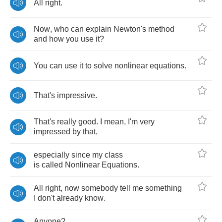
All
right
.
Now
,
who
can
explain
Newton's
method
and
how
you
use
it
?
You
can
use
it
to
solve
nonlinear
equations
.
That's
impressive
.
That's
really
good
.
I
mean
,
I'm
very
impressed
by
that
,
especially
since
my
class
is
called
Nonlinear
Equations
.
All
right
,
now
somebody
tell
me
something
I
don't
already
know
.
Anyone
?