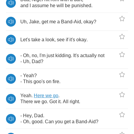
and
I
assume
he
will
be
punished
.
Uh
,
Jake
,
get
me
a
Band
-
Aid
,
okay
?
Let's
take
a
look
,
see
if
it's
okay
.
-
Oh
,
no
,
I'm
just
kidding
.
It's
actually
not
-
Uh
,
Dad
?
-
Yeah
?
-
This
goo's
on
fire
.
Yeah
.
Here
we
go
.
There
we
go
.
Got
it
.
All
right
.
-
Hey
,
Dad
.
-
Oh
,
good
.
Can
you
get
a
Band
-
Aid
?