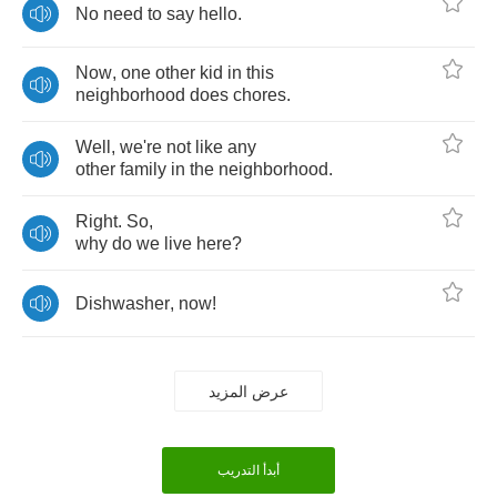
No
need
to
say
hello
.
Now
,
one
other
kid
in
this
neighborhood
does
chores
.
Well
,
we're
not
like
any
other
family
in
the
neighborhood
.
Right
.
So
,
why
do
we
live
here
?
Dishwasher
,
now
!
عرض المزيد
أبدأ التدريب