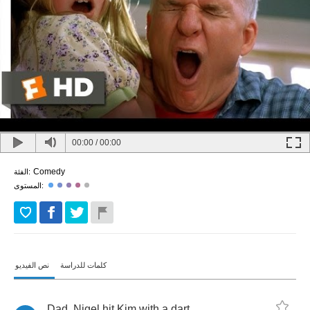
00:00
/
00:00
Comedy
الفئة:
المستوى:
كلمات للدراسة
نص الفيديو
Dad
,
Nigel
hit
Kim
with
a
dart
,