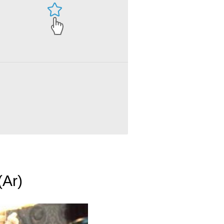
h at a Funeral - Aaron's Eulogy (Ar)