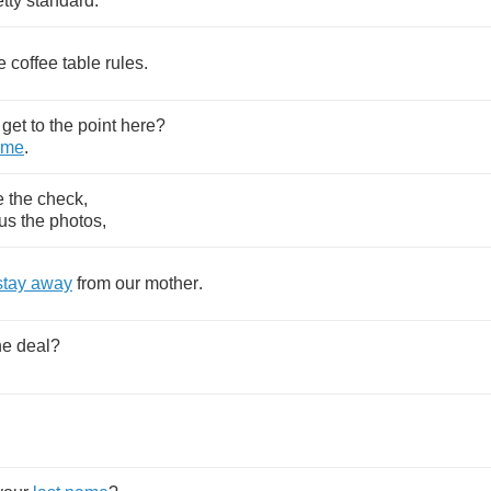
etty
standard
.
e
coffee
table
rules
.
get
to
the
point
here
?
me
.
e
the
check
,
us
the
photos
,
stay
away
from
our
mother
.
he
deal
?