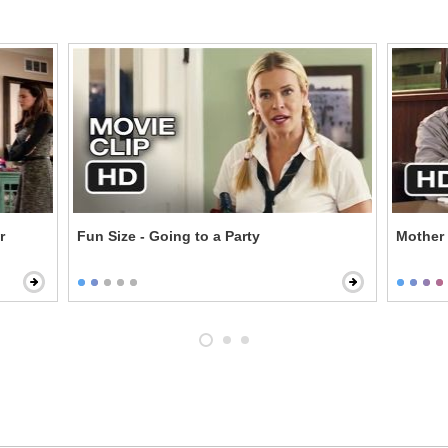
r
Fun Size - Going to a Party
Mother 