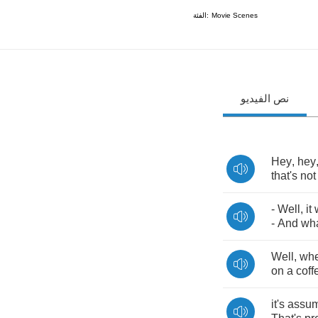
الفئة:
Movie Scenes
نص الفيديو
Hey
,
hey
that's
not
-
Well
,
it
-
And
wha
Well
,
wh
on
a
coff
it's
assu