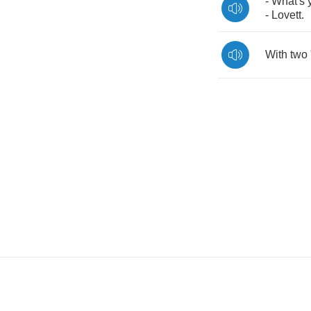
-
What's
-
Lovett
.
With
two