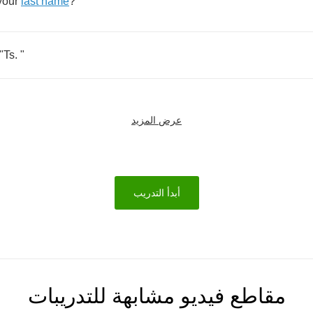
your
last
name
?
"
Ts
. "
عرض المزيد
أبدأ التدريب
مقاطع فيديو مشابهة للتدريبات