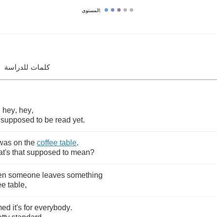
المستوى:
كلمات للدراسة
,
hey
,
hey
,
supposed
to
be
read
yet
.
was
on
the
coffee
table
.
t's
that
supposed
to
mean
?
en
someone
leaves
something
ee
table
,
med
it's
for
everybody
.