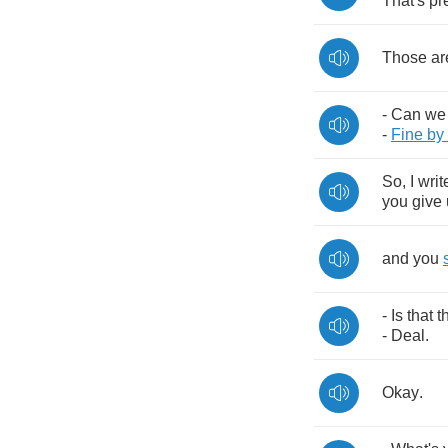
That's
pr
Those
ar
-
Can
we
-
Fine
by
So
,
I
writ
you
give
and
you
-
Is
that
t
-
Deal
.
Okay
.