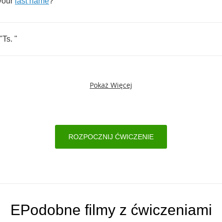
your
last
name
?
"
Ts
. "
Pokaż Więcej
ROZPOCZNIJ ĆWICZENIE
EPodobne filmy z ćwiczeniami