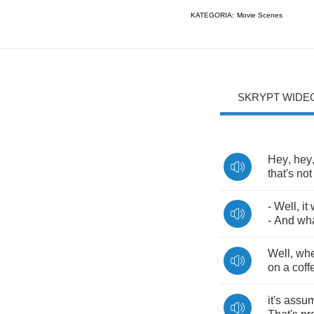
KATEGORIA:
Movie Scenes
SKRYPT WIDE
Hey
,
hey
that's
not
-
Well
,
it
-
And
wha
Well
,
wh
on
a
coff
it's
assu