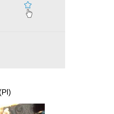
th at a Funeral - Aaron's Eulogy (Pl)