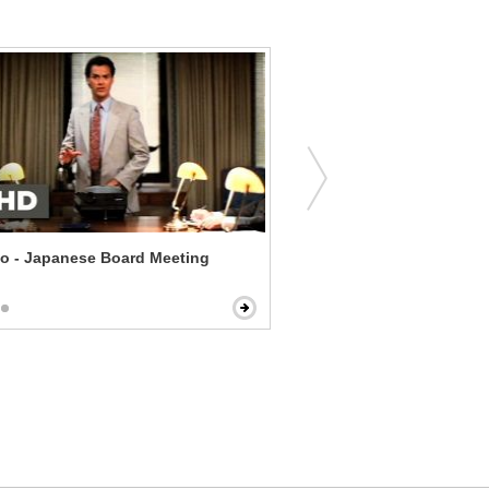
o - Japanese Board Meeting
Mortdecai - I Deeply Lov