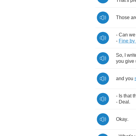
That's
pr
Those
ar
-
Can
we
-
Fine
by
So
,
I
writ
you
give
and
you
-
Is
that
t
-
Deal
.
Okay
.