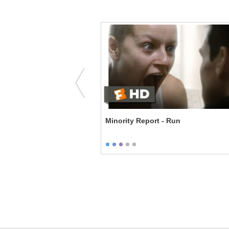
u Two Make Sex With Us?
Minority Report - Run