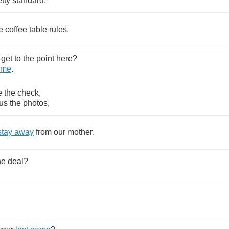
etty
standard
.
e
coffee
table
rules
.
get
to
the
point
here
?
me
.
e
the
check
,
us
the
photos
,
stay
away
from
our
mother
.
he
deal
?