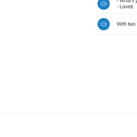
-
What's
-
Lovett
.
With
two