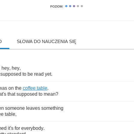
POZIOM:
O
SŁOWA DO NAUCZENIA SIĘ
,
hey
,
hey
,
supposed
to
be
read
yet
.
was
on
the
coffee
table
.
t's
that
supposed
to
mean
?
en
someone
leaves
something
ee
table
,
med
it's
for
everybody
.