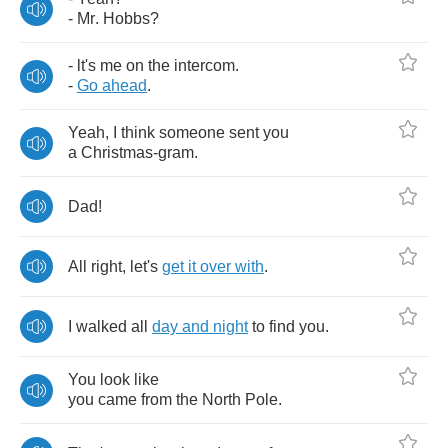
-
Mr
.
Hobbs
?
-
lt's
me
on
the
intercom
.
-
Go
ahead
.
Yeah
,
I
think
someone
sent
you
a
Christmas
-
gram
.
Dad
!
All
right
,
let's
get
it
over
with
.
I
walked
all
day
and
night
to
find
you
.
You
look
like
you
came
from
the
North
Pole
.