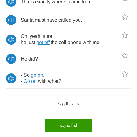
That's
exactly
where
I
came
from
.
Santa
must
have
called
you
.
Oh
,
yeah
,
sure
,
he
just
got
off
the
cell
phone
with
me
.
He
did
?
-
So
go
on
.
-
Go
on
with
what
?
عرض المزيد
أبدأ التدريب