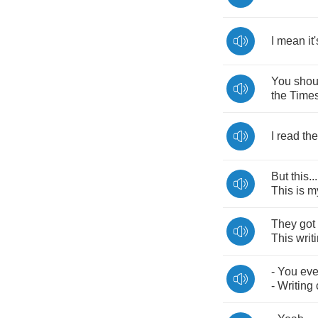
I
mean
it
You
shou
the
Time
I
read
the
But
this
..
This
is
m
They
got
This
writ
-
You
eve
-
Writing