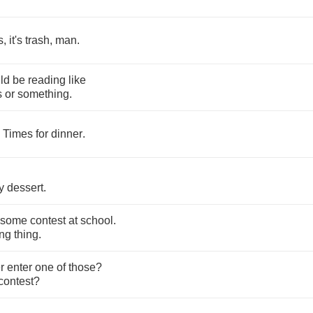
's
,
it's
trash
,
man
.
ld
be
reading
like
s
or
something
.
Times
for
dinner
.
.
y
dessert
.
some
contest
at
school
.
ing
thing
.
r
enter
one
of
those
?
contest
?