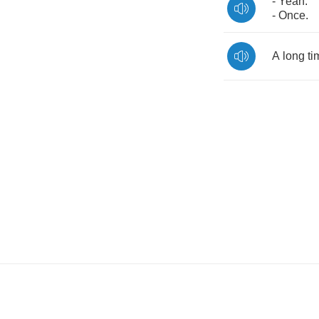
-
Yeah
.
-
Once
.
A
long
ti