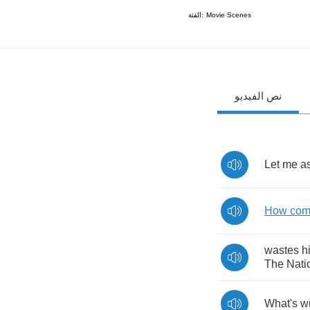
الفئة:
Movie Scenes
نص الفيديو
Let
me
a
How
co
wastes
h
The
Nati
What's
w