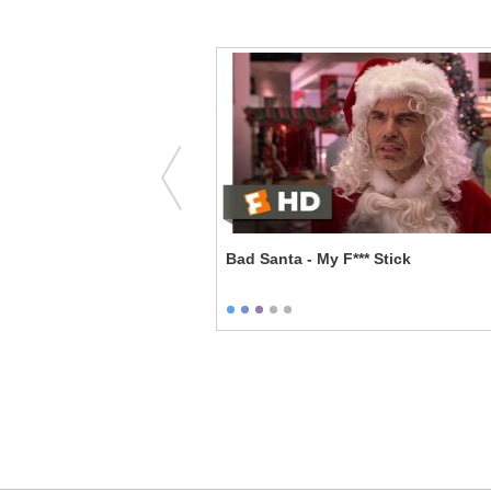
 Truth
Bad Santa - My F*** Stick