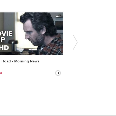
 Road - Morning News
Elizabethtown - See the S