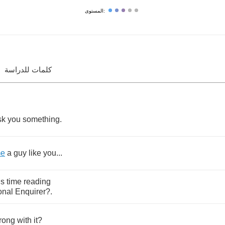
المستوى:
كلمات للدراسة
sk
you
something
.
me
a
guy
like
you
...
is
time
reading
onal
Enquirer
?.
rong
with
it
?