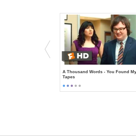
ou're Workin' For Me!
A Thousand Words - You Found My
Tapes