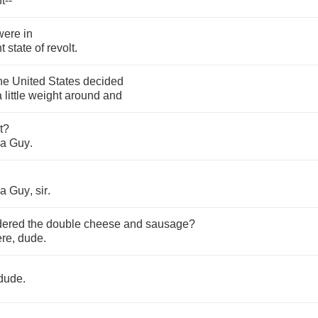
t
--
were
in
t
state
of
revolt
.
he
United
States
decided
a
little
weight
around
and
t
?
za
Guy
.
za
Guy
,
sir
.
dered
the
double
cheese
and
sausage
?
ere
,
dude
.
dude
.