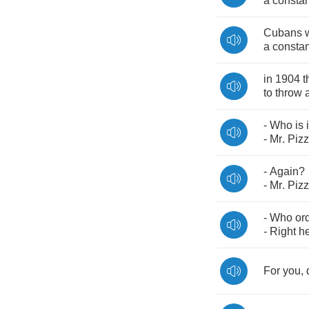
a
constan
Cubans
a
constan
in
1904
t
to
throw
-
Who
is
i
-
Mr
.
Piz
-
Again
?
-
Mr
.
Piz
-
Who
or
-
Right
h
For
you
,