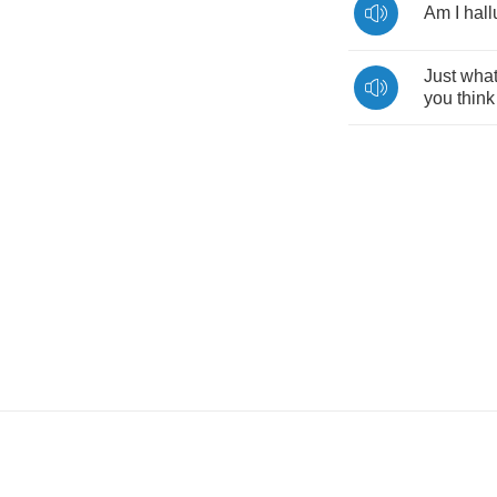
Am
I
hall
Just
wha
you
think