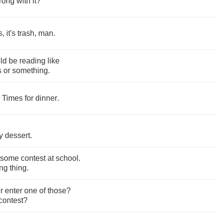
rong
with
it
?
's
,
it's
trash
,
man
.
ld
be
reading
like
s
or
something
.
Times
for
dinner
.
.
y
dessert
.
some
contest
at
school
.
ing
thing
.
r
enter
one
of
those
?
contest
?