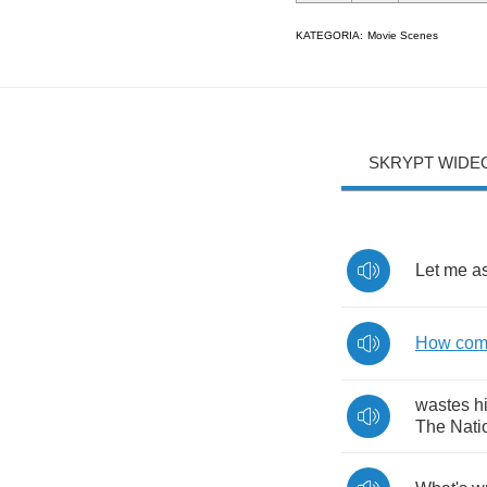
KATEGORIA:
Movie Scenes
SKRYPT WIDE
Let
me
a
How
co
wastes
h
The
Nati