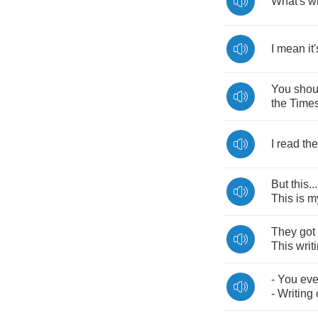
What's
w
I
mean
it
You
shou
the
Time
I
read
the
But
this
..
This
is
m
They
got
This
writ
-
You
eve
-
Writing