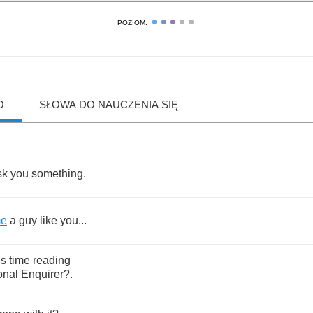
POZIOM:
O
SŁOWA DO NAUCZENIA SIĘ
sk
you
something
.
me
a
guy
like
you
...
is
time
reading
onal
Enquirer
?.