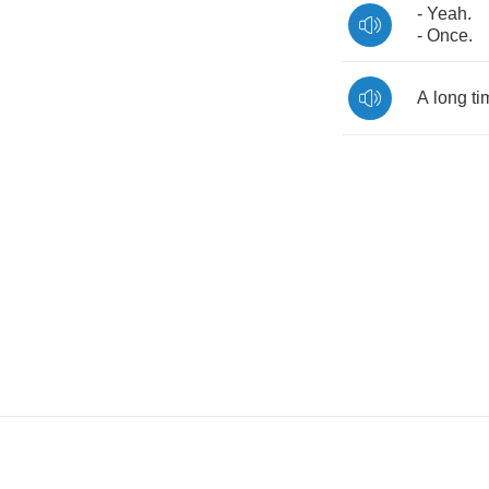
-
Yeah
.
-
Once
.
A
long
ti