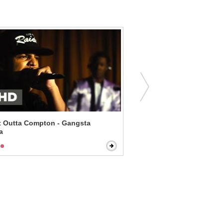
t Outta Compton - Gangsta
Rough Night - Seducing t
a