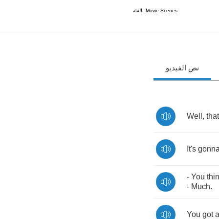
الفئة:
Movie Scenes
نص الفيديو
Well
,
that
It's
gonn
-
You
thi
-
Much
.
You
got