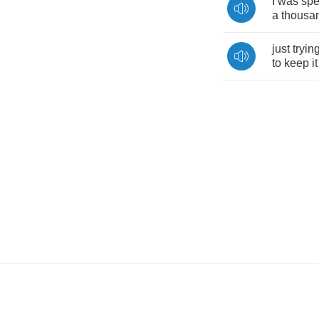
I
was
spe
a
thousa
just
tryin
to
keep
it