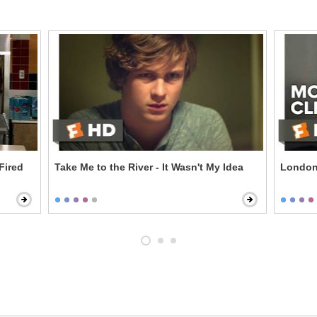
Fired
Take Me to the River - It Wasn't My Idea
London