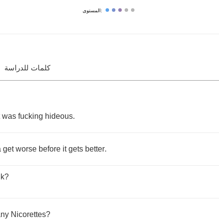
المستوى:
كلمات للدراسة
was
fucking
hideous
.
a
get
worse
before
it
gets
better
.
nk
?
any
Nicorettes
?