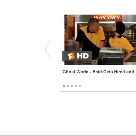
y Car? - And Theeennn...
Ghost World - Enid Gets Hired and 