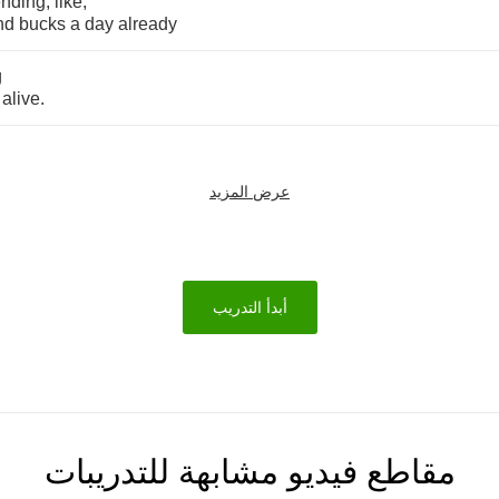
nding
,
like
,
nd
bucks
a
day
already
g
alive
.
عرض المزيد
أبدأ التدريب
مقاطع فيديو مشابهة للتدريبات