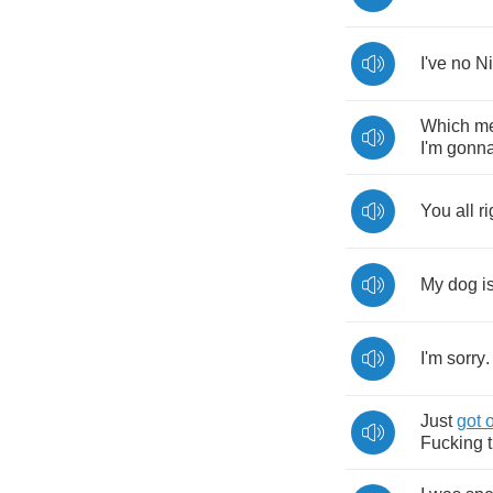
I've
no
Ni
Which
m
I'm
gonn
You
all
ri
My
dog
i
I'm
sorry
.
Just
got
o
Fucking