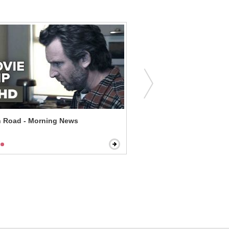
 Road - Morning News
Blazing Saddles - Mongo