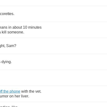
corettes
.
eans
in
about
10
minutes
a
kill
someone
.
ght
,
Sam
?
s
dying
.
ff
the
phone
with
the
vet
.
tumor
on
her
liver
.