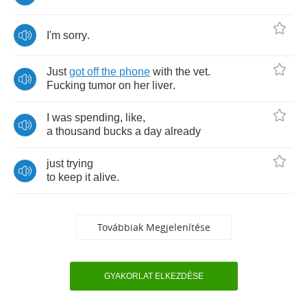
I'm
sorry
.
Just
got
off
the
phone
with
the
vet
.
Fucking
tumor
on
her
liver
.
I
was
spending
,
like
,
a
thousand
bucks
a
day
already
just
trying
to
keep
it
alive
.
Továbbiak Megjelenítése
GYAKORLAT ELKEZDÉSE