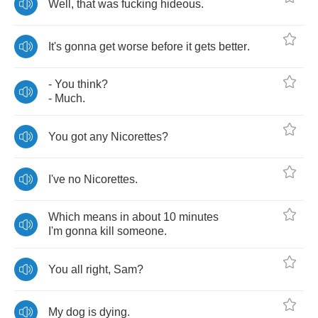
Well
,
that
was
fucking
hideous
.
It's
gonna
get
worse
before
it
gets
better
.
-
You
think
?
-
Much
.
You
got
any
Nicorettes
?
I've
no
Nicorettes
.
Which
means
in
about
10
minutes
I'm
gonna
kill
someone
.
You
all
right
,
Sam
?
My
dog
is
dying
.