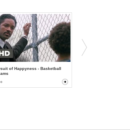
suit of Happyness - Basketball
Pride and Prejudice and Z
eams
Under Your Spell