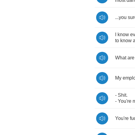
most
dan
...
you
sur
I
know
ev
to
know
What
are
My
empl
-
Shit
.
-
You're
n
You're
fu