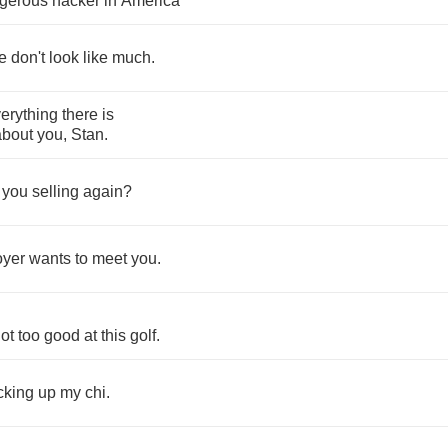
gerous
hacker
in
America
e
don't
look
like
much
.
erything
there
is
about
you
,
Stan
.
you
selling
again
?
oyer
wants
to
meet
you
.
ot
too
good
at
this
golf
.
cking
up
my
chi
.