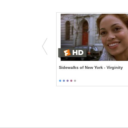
ay-Day's Problems
Sidewalks of New York - Virginity