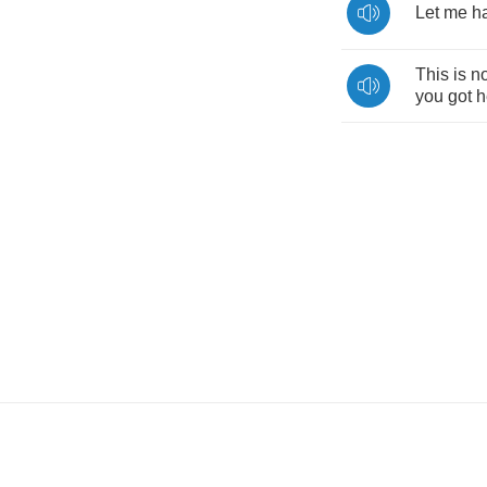
Let
me
h
This
is
no
you
got
h