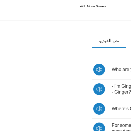
الفئة:
Movie Scenes
نص الفيديو
Who
are
-
I'm
Ging
-
Ginger
?
Where's
For
some