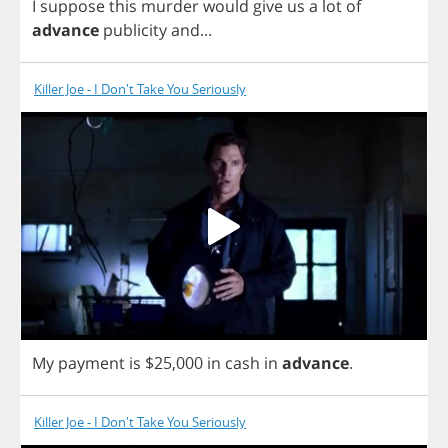
I
suppose
this
murder
would
give
us
a
lot
of
advance
publicity
and
...
Killer Joe - I Don't Take You Seriously
My
payment
is
$25,000
in
cash
in
advance
.
Killer Joe - I Don't Take You Seriously