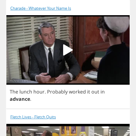
Charade - Whatever Your Name Is
The
lunch
hour
.
Probably
worked
it
out
in
advance
.
Fletch Lives - Fletch Quits