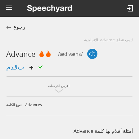
رجوع
كيف تنطق advance بالإنجليزية
Advance
/æd'væns/
تقدم
اعرض الترجمات
Advances
صيغ الكلمة:
أمثلة أفلام بها كلمة Advance