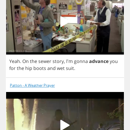
Yeah
.
On
the
sewer
story
, I'm
gonna
advance
you
for
the
hip
boots
and
wet
suit
.
Patton - A Weather Prayer