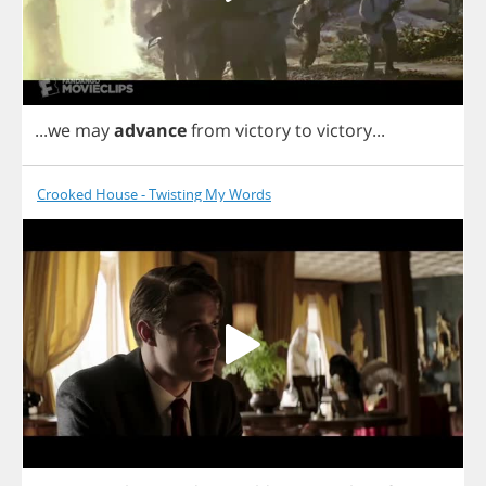
...
we
may
advance
from
victory
to
victory
...
Crooked House - Twisting My Words