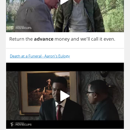
Return
the
advance
money
and
we'll
call
it
even
.
Death at a Funeral - Aaron's Eulogy