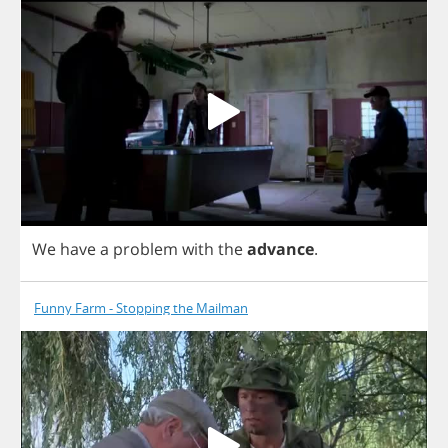
We
have
a
problem
with
the
advance
.
Funny Farm - Stopping the Mailman