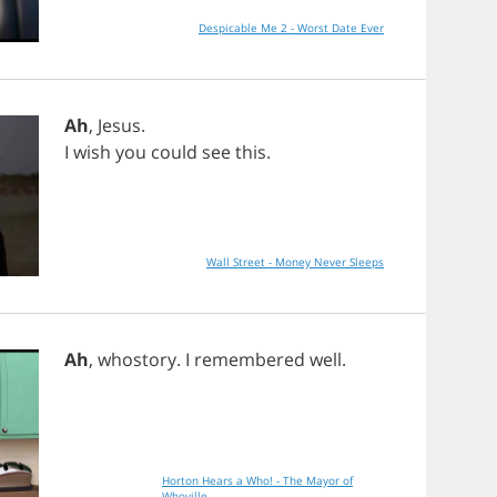
Despicable Me 2 - Worst Date Ever
Ah
,
Jesus
.
I
wish
you
could
see
this
.
Wall Street - Money Never Sleeps
Ah
,
whostory
.
I
remembered
well
.
Horton Hears a Who! - The Mayor of
Whoville