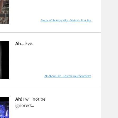
Slums of Beverly Hills - Vivian's First Bra
Ah
...
Eve
.
All About Eve - Fasten Your Seatbelts
Ah
!
I
will
not
be
ignored
...