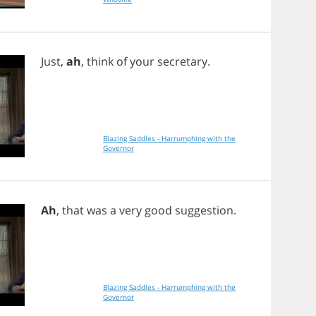
Just
,
ah
,
think
of
your
secretary
.
Blazing Saddles - Harrumphing with the
Governor
Ah
,
that
was
a
very
good
suggestion
.
Blazing Saddles - Harrumphing with the
Governor