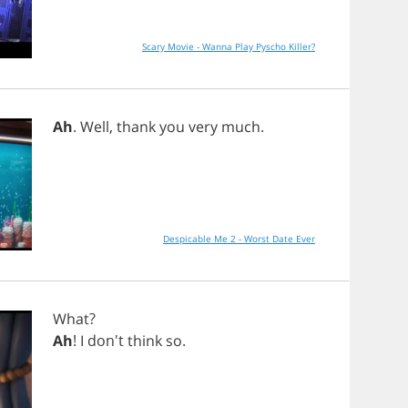
Scary Movie - Wanna Play Pyscho Killer?
Ah
.
Well
,
thank
you
very
much
.
Despicable Me 2 - Worst Date Ever
What
?
Ah
!
I
don't
think
so
.