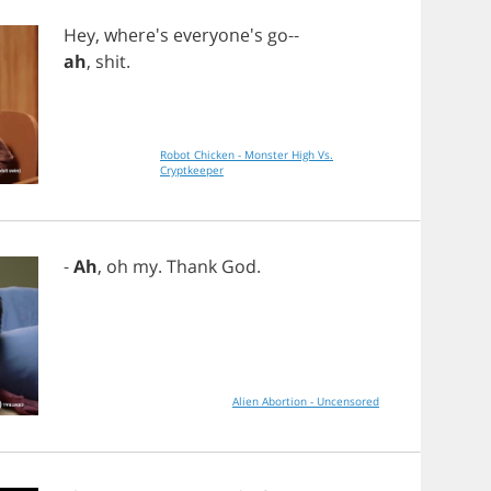
Hey
, where's everyone's
go
--
ah
,
shit
.
Robot Chicken - Monster High Vs.
Cryptkeeper
-
Ah
,
oh
my
.
Thank
God
.
Alien Abortion - Uncensored