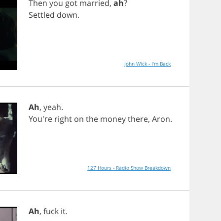
Then
you
got
married
,
ah
?
Settled
down
.
John Wick - I'm Back
Ah
,
yeah
.
You're
right
on
the
money
there
,
Aron
.
127 Hours - Radio Show Breakdown
Ah
,
fuck
it
.