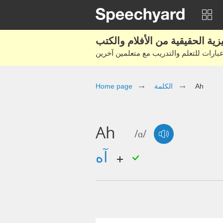
Home page
الكلمة
Ah
Ah
/ɑ/
آه