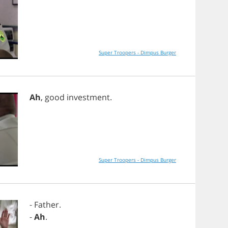
Super Troopers - Dimpus Burger
Ah
,
good
investment
.
Super Troopers - Dimpus Burger
-
Father
.
-
Ah
.