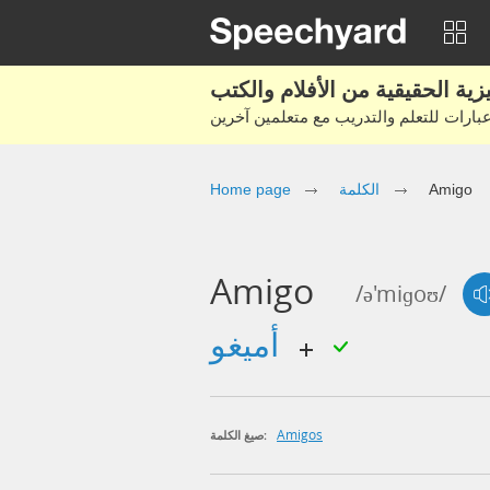
Amigo
الكلمة
Home page
Amigo
/ə'miɡoʊ/
أميغو
Amigos
صيغ الكلمة: