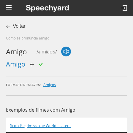
Voltar
Como se pronúncia amigo
Amigo
/ə'miɡoʊ/
amigo
Amigos
FORMAS DA PALAVRA:
Exemplos de filmes com Amigo
Scott Pilgrim vs. the World - Laters!