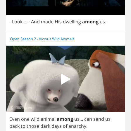
-
Look
....
-
And
made
His
dwelling
among
us
.
Open Season 2 - Vicious Wild Animals
Even
one
wild
animal
among
us
...
can
send
us
back
to
those
dark
days
of
anarchy
.