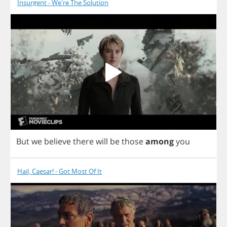
Insurgent - We're The Solution
But
we
believe
there
will
be
those
among
you
Hail, Caesar! - Got Most Of It