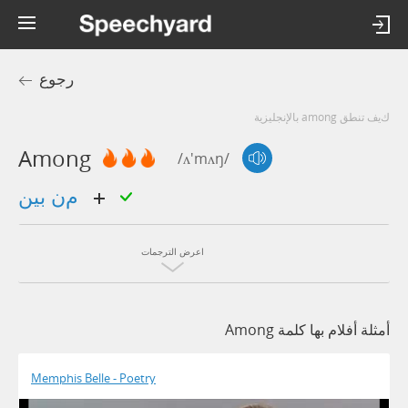
رجوع
كيف تنطق among بالإنجليزية
Among
/ʌ'mʌŋ/
من بين
اعرض الترجمات
أمثلة أفلام بها كلمة Among
Memphis Belle - Poetry