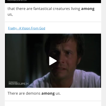
that
there
are
fantastical
creatures
living
among
us
,
Frailty - A Vision From God
There
are
demons
among
us
.