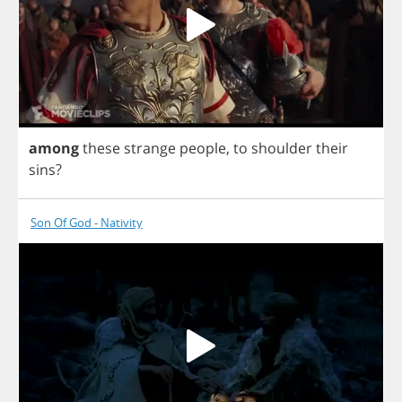
among
these
strange
people
,
to
shoulder
their
sins
?
Son Of God - Nativity