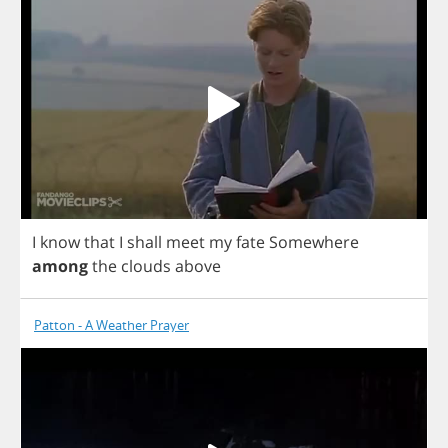
I
know
that
I
shall
meet
my
fate
Somewhere
among
the
clouds
above
Patton - A Weather Prayer