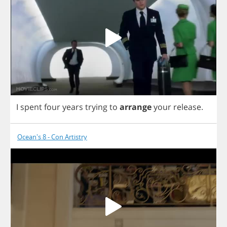
I
spent
four
years
trying
to
arrange
your
release
.
Ocean's 8 - Con Artistry