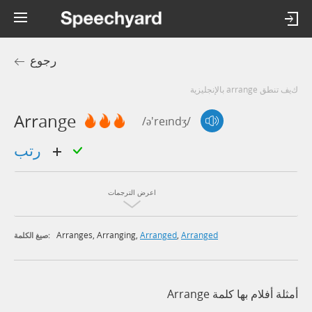
رجوع
كيف تنطق arrange بالإنجليزية
Arrange
/ə'reɪndʒ/
رتب
اعرض الترجمات
Arranges
,
Arranging
,
Arranged
,
Arranged
صيغ الكلمة:
أمثلة أفلام بها كلمة Arrange