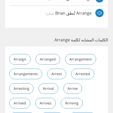
Arrange تُنطق Brian
(مذكر)
الكلمات المشابه لكلمة Arrange
Arraign
Arranged
Arrangement
Arrangements
Arrest
Arrested
Arresting
Arrival
Arrive
Arrived
Arrives
Arriving