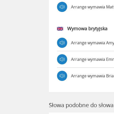
Arrange wymawia Ma
Wymowa brytyjska
Arrange wymawia Am
Arrange wymawia E
Arrange wymawia Bri
Słowa podobne do słowa