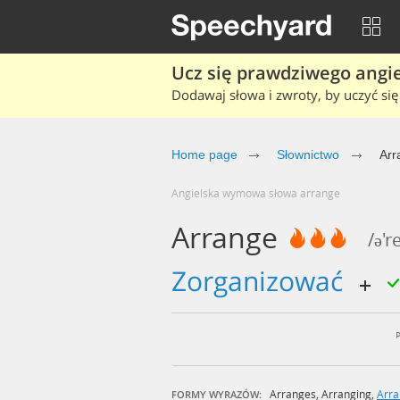
Ucz się prawdziwego angiel
Dodawaj słowa i zwroty, by uczyć się 
Home page
Słownictwo
Arr
Angielska wymowa słowa arrange
Arrange
/ə'r
zorganizować
Arranges
,
Arranging
,
Arr
FORMY WYRAZÓW: