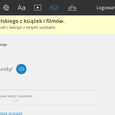
Logowan
skiego z książek i filmów.
ich i ćwiczyć z innymi uczniami.
ange
eɪndʒ/
POKAŻ WIĘCEJ TŁUMACZEŃ
anged
,
Arranged