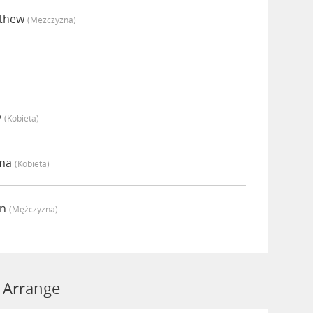
tthew
(mężczyzna)
y
(kobieta)
mma
(kobieta)
an
(mężczyzna)
 Arrange