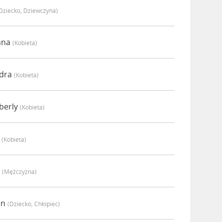
dziecko, Dziewczyna)
nna
(kobieta)
ndra
(kobieta)
berly
(kobieta)
i
(kobieta)
y
(mężczyzna)
in
(dziecko, Chłopiec)