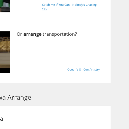
Catch Me If You Can - Nobody's Chasing
You
Or
arrange
transportation
?
Ocean's 8 - Con Artistry
a Arrange
a