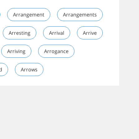
Arrangement
Arrangements
Arresting
Arrival
Arrive
Arriving
Arrogance
d
Arrows