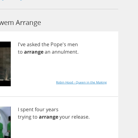
łowem Arrange
I've
asked
the
Pope's
men
to
arrange
an
annulment
.
Robin Hood - Queen in the Making
I
spent
four
years
trying
to
arrange
your
release
.