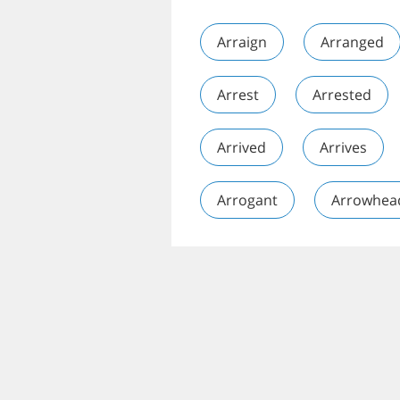
Arraign
Arranged
Arrest
Arrested
Arrived
Arrives
Arrogant
Arrowhea