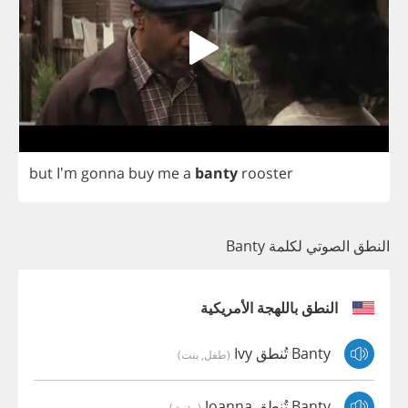
but
I'm
gonna
buy
me
a
banty
rooster
النطق الصوتي لكلمة Banty
النطق باللهجة الأمريكية
Banty تُنطق Ivy
(طفل, بنت)
Banty تُنطق Joanna
(مؤنث)