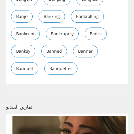
Banjo
Banking
Bankrolling
Bankrupt
Bankruptcy
Banks
Banksy
Banned
Banner
Banquet
Banquettes
تمارين الفيديو