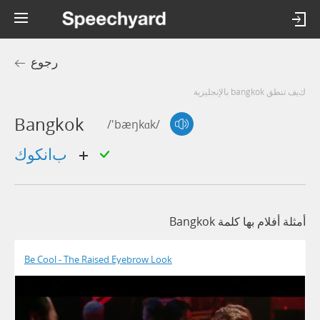
رجوع
كيف تنطق bangkok بالإنجليزية
Bangkok
/'bæŋkɑk/
بانكوك
أمثلة أفلام بها كلمة Bangkok
Be Cool - The Raised Eyebrow Look