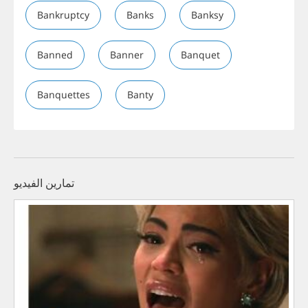
Bankruptcy
Banks
Banksy
Banned
Banner
Banquet
Banquettes
Banty
تمارين الفيديو