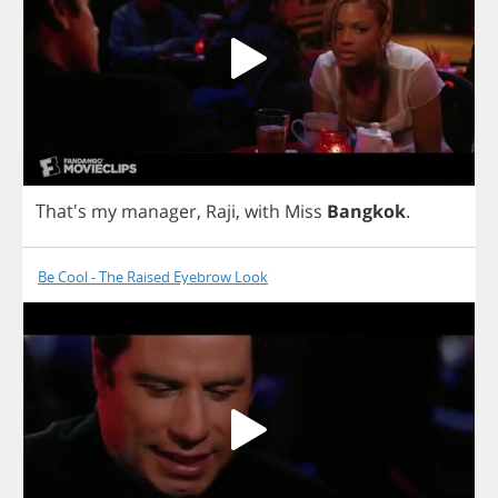
That's
my
manager
,
Raji
,
with
Miss
Bangkok
.
Be Cool - The Raised Eyebrow Look