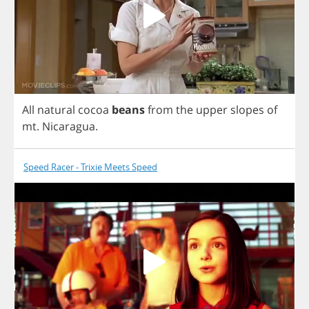
All
natural
cocoa
beans
from
the
upper
slopes
of
mt
.
Nicaragua
.
Speed Racer - Trixie Meets Speed