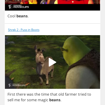
Cool
beans
.
Shrek 2 - Puss in Boots
First
there
was
the
time
that
old
farmer
tried
to
sell
me
for
some
magic
beans
.