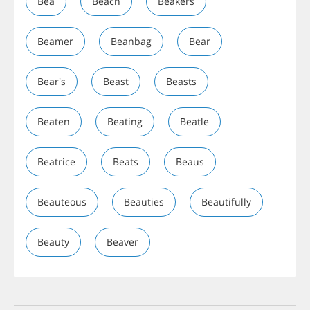
Bea
Beach
Beakers
Beamer
Beanbag
Bear
Bear's
Beast
Beasts
Beaten
Beating
Beatle
Beatrice
Beats
Beaus
Beauteous
Beauties
Beautifully
Beauty
Beaver