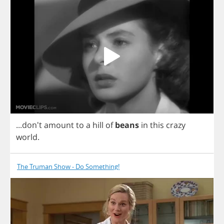
...don't
amount
to
a
hill
of
beans
in
this
crazy
world
.
The Truman Show - Do Something!