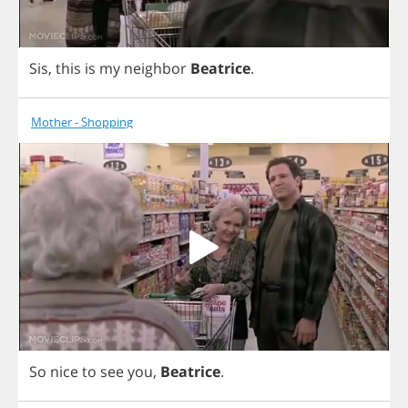
Sis
,
this
is
my
neighbor
Beatrice
.
Mother - Shopping
So
nice
to
see
you
,
Beatrice
.