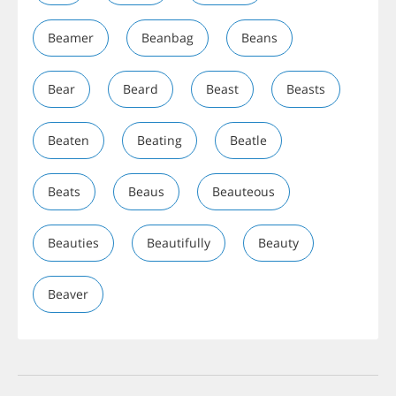
Beamer
Beanbag
Beans
Bear
Beard
Beast
Beasts
Beaten
Beating
Beatle
Beats
Beaus
Beauteous
Beauties
Beautifully
Beauty
Beaver