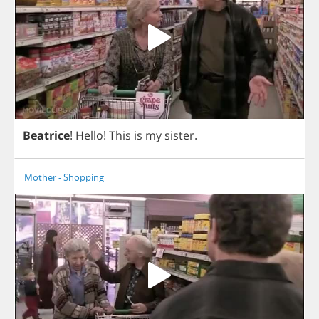
Beatrice
!
Hello
!
This
is
my
sister
.
Mother - Shopping