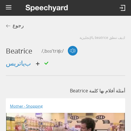
رجوع
كيف تنطق beatrice بالإنجليزية
Beatrice
/,bɛɑ'triʧɛ/
بياتريس
أمثلة أفلام بها كلمة Beatrice
Mother - Shopping