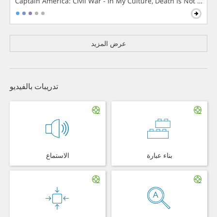
Captain America: Civil War - In My Culture, Death Is Not The 
عرض المزيد
تدريبات بالفيديو
بناء عبارة
الاستماع